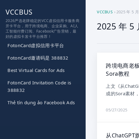
跳
VCCBUS
到
VCCBUS
›
2025 年 5 月
内
2026严选老牌稳定的VCC虚拟信用卡服务商
2025 年 5
开卡平台，用于跨境电商、企业采购、AI人
容
工智能付费订阅、Facebook广告营销，最
好的虚拟卡发卡平台推荐！
FotonCard虚拟信用卡平台
FotonCard邀请码是 388832
跨境电商老板
Best Virtual Cards for Ads
Sora教程
FotonCard Invitation Code is
上文《从Chat
388832
成的Sora素材
Thẻ tín dụng ảo Facebook Ads
05/27/2025
从ChatGP