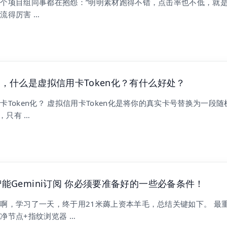
个项目组同事都在抱怨：”明明素材跑得不错，点击率也不低，就
流得厉害 …
技，什么是虚拟信用卡Token化？有什么好处？
卡Token化？ 虚拟信用卡Token化是将你的真实卡号替换为一段随
），只有 …
智能Gemini订阅 你必须要准备好的一些必备条件！
啊，学习了一天，终于用21米薅上资本羊毛，总结关键如下。 最
净节点+指纹浏览器 …