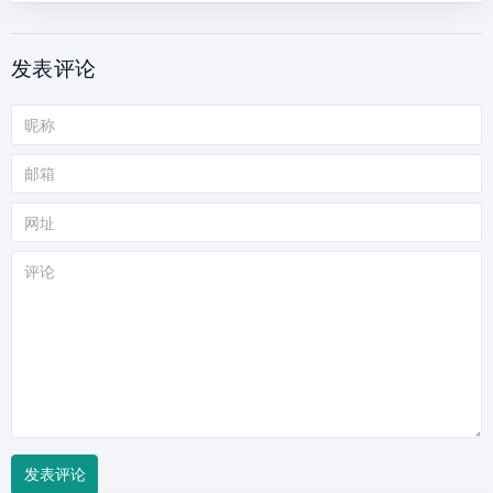
发表评论
昵
称
邮
箱
网
站
评
论