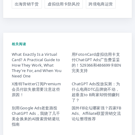
出海营销干货
虚拟信用卡防风控
跨境电商运营
相关阅读
What Exactly Is a Virtual
用FotonCard虚拟信用卡支
Card? A Practical Guide to
付ChatGPT Ads广告费妥妥
How They Work, What
的！529366和486699卡BIN
They’re For, and When You
完美支持
Need One
X推特Twitter订阅Premium
ChatGPT Ads投放实测：为
会员付款失败需要注意这些
什么电商DTC品牌烧不动，
原因！
超垂直to B商家却悄悄赚到
了？
别用Google Ads老套路投
国外FB论坛哪家强？四家FB
ChatGPT Ads，我烧了几千
Ads、Affiliate联盟营销交流
美金换来的AI搜索营销避坑
论坛整理推荐
指南