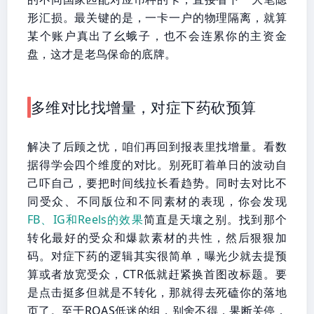
形汇损。最关键的是，一卡一户的物理隔离，就算
某个账户真出了幺蛾子，也不会连累你的主资金
盘，这才是老鸟保命的底牌。
多维对比找增量，对症下药砍预算
解决了后顾之忧，咱们再回到报表里找增量。看数
据得学会四个维度的对比。别死盯着单日的波动自
己吓自己，要把时间线拉长看趋势。同时去对比不
同受众、不同版位和不同素材的表现，你会发现
FB、IG和Reels的效果
简直是天壤之别。找到那个
转化最好的受众和爆款素材的共性，然后狠狠加
码。对症下药的逻辑其实很简单，曝光少就去提预
算或者放宽受众，CTR低就赶紧换首图改标题。要
是点击挺多但就是不转化，那就得去死磕你的落地
页了。至于ROAS低迷的组，别舍不得，果断关停，