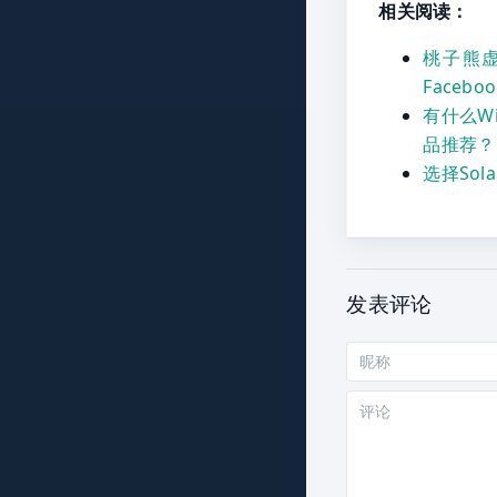
相关阅读：
桃子熊
Faceb
有什么W
品推荐？
选择Sol
发表评论
昵
称
评
论