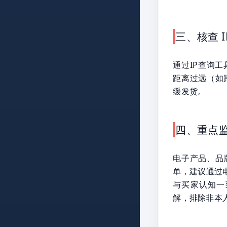
三、核查 
通过IP查询
距离过远（如跨
缓发货。
四、重点
电子产品、品
单，建议通过电联
与买家认知一
解，排除非本