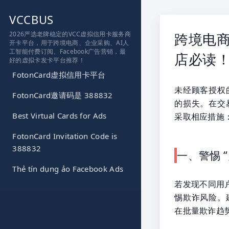
跳
VCCBUS
到
内
2026严选老牌稳定的VCC虚拟信用卡服务商
跨境电
开卡平台，用于跨境电商、企业采购、AI人
容
工智能付费订阅、Facebook广告营销，最
店必读
好的虚拟卡发卡平台推荐！
FotonCard虚拟信用卡平台
未经顾客授权
FotonCard邀请码是 388832
的损失。在交
Best Virtual Cards for Ads
采取相应措施
FotonCard Invitation Code is
388832
一、警惕 
Thẻ tín dụng ảo Facebook Ads
若发现不同用户
惕欺诈风险。
在批量欺诈趋