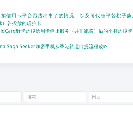
虚拟信用卡平台跑路出事了的情况，以及可代替平替桃子熊
ook广告投放的虚拟卡
ildCard野卡虚拟信用卡停止服务（并非跑路）后的平替虚拟
ana Saga Seeker加密手机从香港转运自提流程攻略
邮
网
箱
站