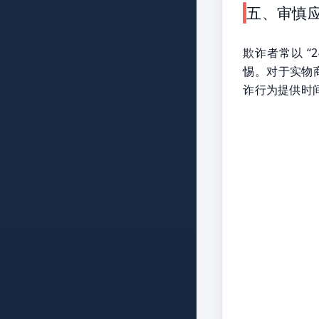
五、审慎应
欺诈者常以 “
惕。对于实物
诈行为提供时间