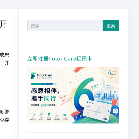
开
搜
索：
成您
立即注册FotonCard福田卡
，并
高度警
否存