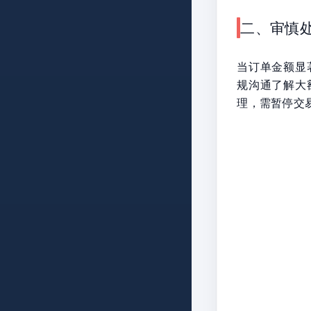
二、审慎
当订单金额显
规沟通了解大
理，需暂停交