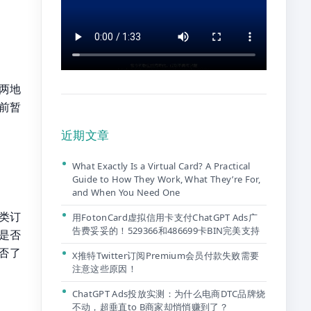
两地
认前暂
近期文章
What Exactly Is a Virtual Card? A Practical
Guide to How They Work, What They’re For,
and When You Need One
类订
用FotonCard虚拟信用卡支付ChatGPT Ads广
告费妥妥的！529366和486699卡BIN完美支持
息是否
否了
X推特Twitter订阅Premium会员付款失败需要
注意这些原因！
ChatGPT Ads投放实测：为什么电商DTC品牌烧
不动，超垂直to B商家却悄悄赚到了？