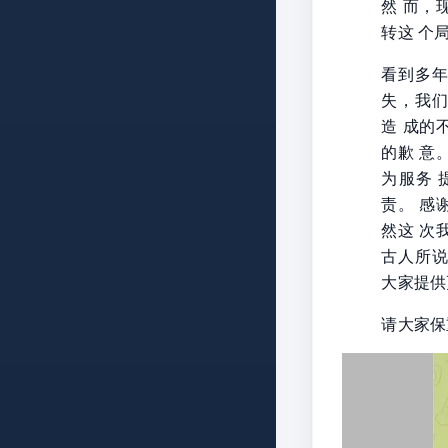
然 而，
转这 个
看到多
失，我
造 成的
的歉 意
为服务
责。 感
然这 次
古人所
大家提供
请大家保