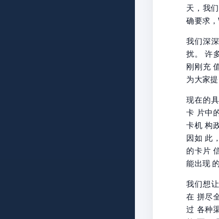
天，我们
确要求，W
我们深
扰。 许
刚刚充 
为大家提
现在的
卡 片中
卡机 构
因如 此
的卡片 
能出现 
我们想
在 拼尽
过 各种