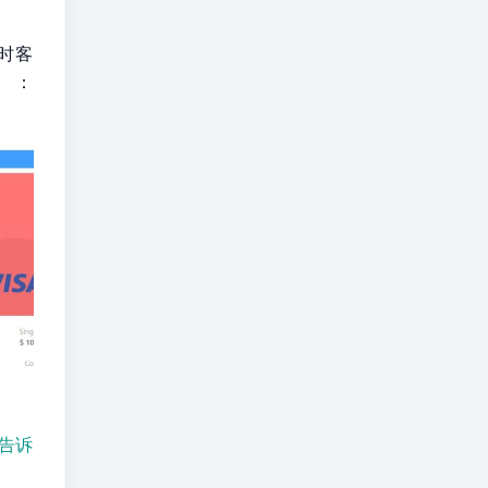
时客
册：
来告诉