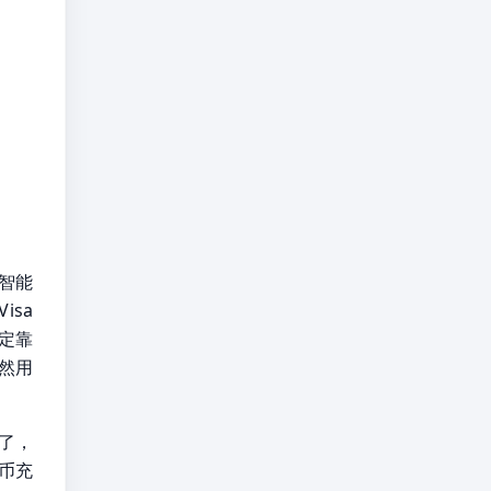
工智能
isa
稳定靠
然用
的了，
币充