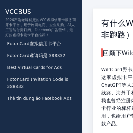
跳
VCCBUS
到
内
2026严选老牌稳定的VCC虚拟信用卡服务商
有什么W
开卡平台，用于跨境电商、企业采购、AI人
容
工智能付费订阅、Facebook广告营销，最
非跑路
好的虚拟卡发卡平台推荐！
FotonCard虚拟信用卡平台
回顾下Wi
FotonCard邀请码是 388832
Best Virtual Cards for Ads
WildCar
这家虚拟卡平
FotonCard Invitation Code is
ChatGPT
388832
线路、海外手
Thẻ tín dụng ảo Facebook Ads
我也曾经注册体
卡行业的标杆产
用，也给用户
款产品。