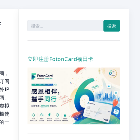
并
搜
索：
立即注册FotonCard福田卡
务商，
订阅
外IP
两。
是虚拟
门槛使
的一