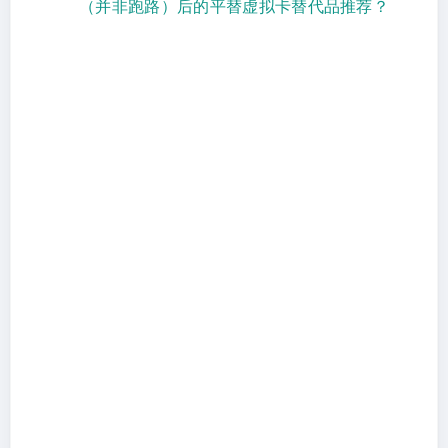
（并非跑路）后的平替虚拟卡替代品推荐？