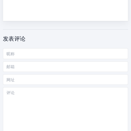
发表评论
昵
称
邮
箱
网
站
评
论