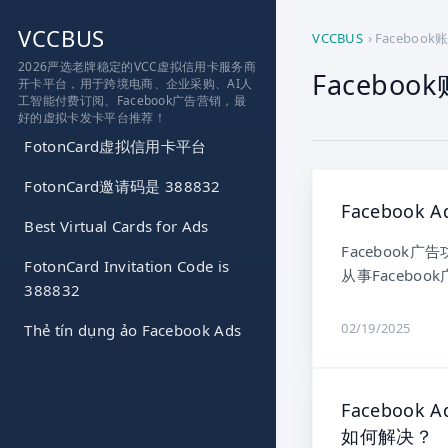
跳
VCCBUS
到
VCCBUS
›
Faceboo
内
2026严选老牌稳定的VCC虚拟信用卡服务商
Facebo
开卡平台，用于跨境电商、企业采购、AI人
容
工智能付费订阅、Facebook广告营销，最
好的虚拟卡发卡平台推荐！
FotonCard虚拟信用卡平台
FotonCard邀请码是 388832
Faceboo
Best Virtual Cards for Ads
Faceboo
FotonCard Invitation Code is
从事Faceboo
388832
02/19/2025
Thẻ tín dụng ảo Facebook Ads
Faceboo
如何解决？