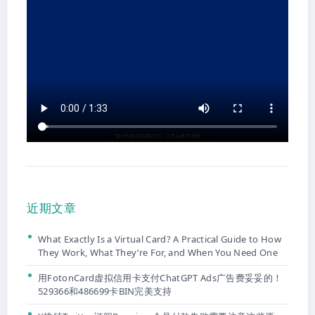
近期文章
What Exactly Is a Virtual Card? A Practical Guide to How
They Work, What They’re For, and When You Need One
用FotonCard虚拟信用卡支付ChatGPT Ads广告费妥妥的！
529366和486699卡BIN完美支持