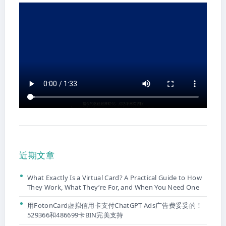
近期文章
What Exactly Is a Virtual Card? A Practical Guide to How
They Work, What They’re For, and When You Need One
用FotonCard虚拟信用卡支付ChatGPT Ads广告费妥妥的！
529366和486699卡BIN完美支持