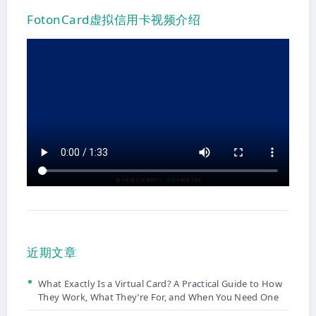
FotonCard虚拟信用卡视频介绍
近期文章
What Exactly Is a Virtual Card? A Practical Guide to How
They Work, What They’re For, and When You Need One