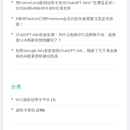
用FotonCard虚拟信用卡支付ChatGPT Ads广告费妥妥的！
529366和486699卡BIN完美支持
X推特Twitter订阅Premium会员付款失败需要注意这些原
因！
ChatGPT Ads投放实测：为什么电商DTC品牌烧不动，超垂
直to B商家却悄悄赚到了？
别用Google Ads老套路投ChatGPT Ads，我烧了几千美金换
来的AI搜索营销避坑指南
分类
VCC虚拟信用卡平台
(1)
虚拟卡资讯
(299)