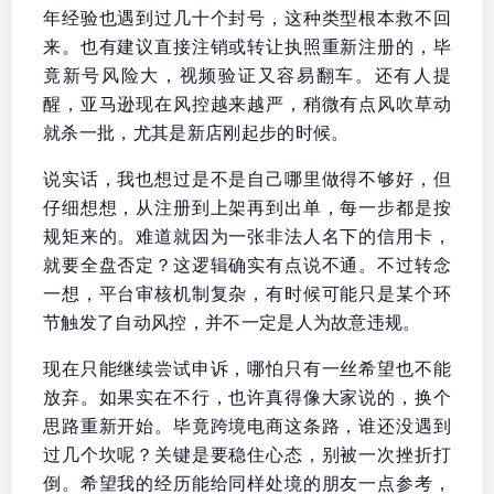
年经验也遇到过几十个封号，这种类型根本救不回
来。也有建议直接注销或转让执照重新注册的，毕
竟新号风险大，视频验证又容易翻车。还有人提
醒，亚马逊现在风控越来越严，稍微有点风吹草动
就杀一批，尤其是新店刚起步的时候。
说实话，我也想过是不是自己哪里做得不够好，但
仔细想想，从注册到上架再到出单，每一步都是按
规矩来的。难道就因为一张非法人名下的信用卡，
就要全盘否定？这逻辑确实有点说不通。不过转念
一想，平台审核机制复杂，有时候可能只是某个环
节触发了自动风控，并不一定是人为故意违规。
现在只能继续尝试申诉，哪怕只有一丝希望也不能
放弃。如果实在不行，也许真得像大家说的，换个
思路重新开始。毕竟跨境电商这条路，谁还没遇到
过几个坎呢？关键是要稳住心态，别被一次挫折打
倒。希望我的经历能给同样处境的朋友一点参考，