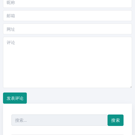
昵
称
邮
箱
网
站
评
论
搜
索：