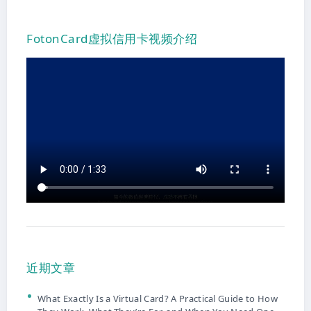
FotonCard虚拟信用卡视频介绍
近期文章
What Exactly Is a Virtual Card? A Practical Guide to How