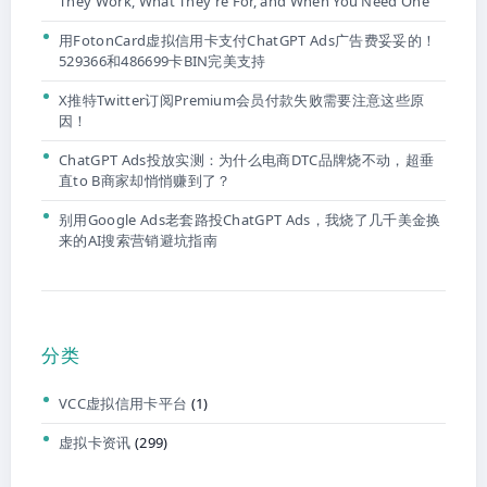
They Work, What They’re For, and When You Need One
用FotonCard虚拟信用卡支付ChatGPT Ads广告费妥妥的！
529366和486699卡BIN完美支持
X推特Twitter订阅Premium会员付款失败需要注意这些原
因！
ChatGPT Ads投放实测：为什么电商DTC品牌烧不动，超垂
直to B商家却悄悄赚到了？
别用Google Ads老套路投ChatGPT Ads，我烧了几千美金换
来的AI搜索营销避坑指南
分类
VCC虚拟信用卡平台
(1)
虚拟卡资讯
(299)