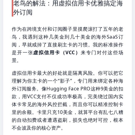
老鸟的解法：用虚拟信用卡优雅搞定海
外订阅
作为在跨境支付和订阅圈子里摸爬滚打了五年的老
鸟，我遇到这种几美金到几十美金的海外SaaS订
阅，早就戒掉了直接刷主卡的习惯。我的标准操作
是开一张
虚拟信用卡（VCC）
来专门对付这些场
景。
虚拟信用卡最大的好处就是隔离风险。你可以把它
理解为你主卡的一个“影子”，专门用来绑定各种海
外订阅服务。像Hugging Face PRO这种9美金的扣
款，用VCC支付不仅成功率极高，完美绕过国内实
体卡常见的海外风控拦截，而且你可以精准控制卡
里的余额。卡里只充10美金，就算平台有乱七八糟
的自动扣费或者遭遇盗刷，损失也绝对可控，根本
不会波及你的核心资产。