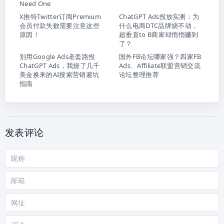
Need One
X推特Twitter订阅Premium
ChatGPT Ads投放实测：为
会员付款失败需要注意这些
什么电商DTC品牌烧不动，
原因！
超垂直to B商家却悄悄赚到
了？
别用Google Ads老套路投
国外FB论坛哪家强？四家FB
ChatGPT Ads，我烧了几千
Ads、Affiliate联盟营销交流
美金换来的AI搜索营销避坑
论坛整理推荐
指南
发表评论
昵
称
邮
箱
网
站
评