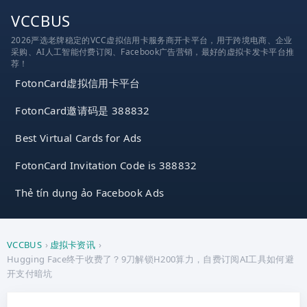
跳
VCCBUS
到
2026严选老牌稳定的VCC虚拟信用卡服务商开卡平台，用于跨境电商、企业
内
采购、AI人工智能付费订阅、Facebook广告营销，最好的虚拟卡发卡平台推
容
荐！
FotonCard虚拟信用卡平台
FotonCard邀请码是 388832
Best Virtual Cards for Ads
FotonCard Invitation Code is 388832
Thẻ tín dụng ảo Facebook Ads
VCCBUS
›
虚拟卡资讯
›
Hugging Face终于收费了？9刀解锁H200算力，自费订阅AI工具如何避
开支付暗坑