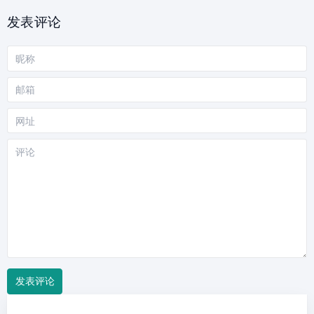
发表评论
昵
称
邮
箱
网
站
评
论