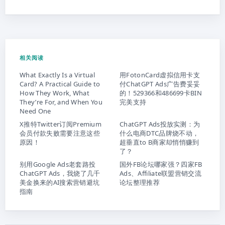
相关阅读
What Exactly Is a Virtual
用FotonCard虚拟信用卡支
Card? A Practical Guide to
付ChatGPT Ads广告费妥妥
How They Work, What
的！529366和486699卡BIN
They’re For, and When You
完美支持
Need One
X推特Twitter订阅Premium
ChatGPT Ads投放实测：为
会员付款失败需要注意这些
什么电商DTC品牌烧不动，
原因！
超垂直to B商家却悄悄赚到
了？
别用Google Ads老套路投
国外FB论坛哪家强？四家FB
ChatGPT Ads，我烧了几千
Ads、Affiliate联盟营销交流
美金换来的AI搜索营销避坑
论坛整理推荐
指南