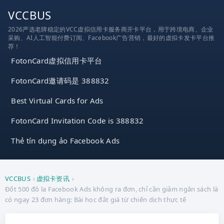
跳
VCCBUS
到
2026严选老牌稳定的VCC虚拟信用卡服务商开卡平台，用于跨境电商、企业
内
采购、AI人工智能付费订阅、Facebook广告营销，最好的虚拟卡发卡平台推
容
荐！
FotonCard虚拟信用卡平台
FotonCard邀请码是 388832
Best Virtual Cards for Ads
FotonCard Invitation Code is 388832
Thẻ tín dụng ảo Facebook Ads
VCCBUS
›
虚拟卡资讯
›
Đốt 500 đô la Facebook Ads không ra đơn, chỉ cần giảm ngân sách là
có ngay 23 đơn hàng: Bài học đắt giá từ chiến dịch thực tế