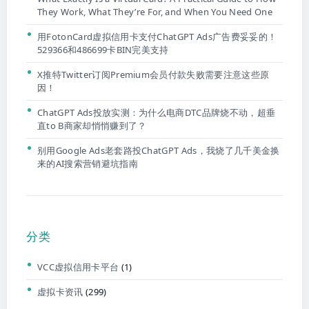
They Work, What They’re For, and When You Need One
用FotonCard虚拟信用卡支付ChatGPT Ads广告费妥妥的！
529366和486699卡BIN完美支持
X推特Twitter订阅Premium会员付款失败需要注意这些原
因！
ChatGPT Ads投放实测：为什么电商DTC品牌烧不动，超垂
直to B商家却悄悄赚到了？
别用Google Ads老套路投ChatGPT Ads，我烧了几千美金换
来的AI搜索营销避坑指南
分类
VCC虚拟信用卡平台
(1)
虚拟卡资讯
(299)