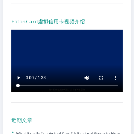
FotonCard虚拟信用卡视频介绍
近期文章
What Exactly Is a Virtual Card? A Practical Guide to How