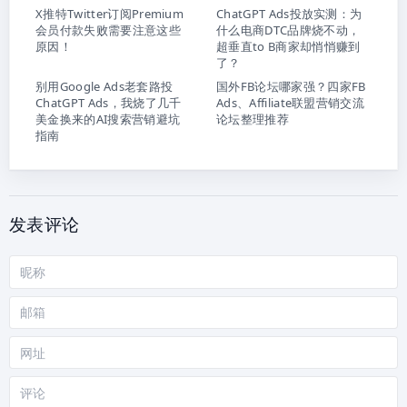
X推特Twitter订阅Premium
ChatGPT Ads投放实测：为
会员付款失败需要注意这些
什么电商DTC品牌烧不动，
原因！
超垂直to B商家却悄悄赚到
了？
别用Google Ads老套路投
国外FB论坛哪家强？四家FB
ChatGPT Ads，我烧了几千
Ads、Affiliate联盟营销交流
美金换来的AI搜索营销避坑
论坛整理推荐
指南
发表评论
昵
称
邮
箱
网
站
评