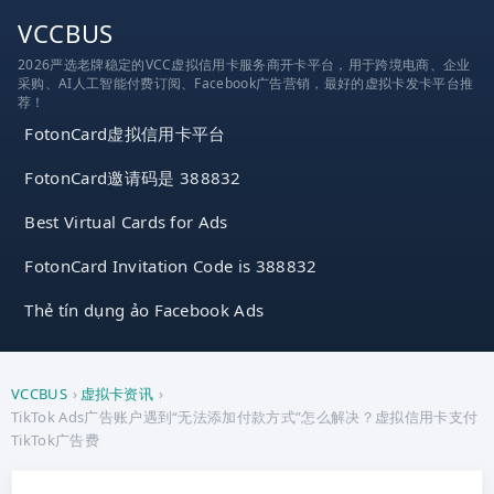
跳
VCCBUS
到
2026严选老牌稳定的VCC虚拟信用卡服务商开卡平台，用于跨境电商、企业
内
采购、AI人工智能付费订阅、Facebook广告营销，最好的虚拟卡发卡平台推
容
荐！
FotonCard虚拟信用卡平台
FotonCard邀请码是 388832
Best Virtual Cards for Ads
FotonCard Invitation Code is 388832
Thẻ tín dụng ảo Facebook Ads
VCCBUS
›
虚拟卡资讯
›
TikTok Ads广告账户遇到“无法添加付款方式”怎么解决？虚拟信用卡支付
TikTok广告费