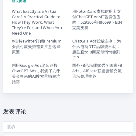
相关阅读
What Exactly Is a Virtual
用FotonCard虚拟信用卡支
Card? A Practical Guide to
付ChatGPT Ads广告费妥妥
How They Work, What
的！529366和486699卡BIN
They’re For, and When You
完美支持
Need One
X推特Twitter订阅Premium
ChatGPT Ads投放实测：为
会员付款失败需要注意这些
什么电商DTC品牌烧不动，
原因！
超垂直to B商家却悄悄赚到
了？
别用Google Ads老套路投
国外FB论坛哪家强？四家FB
ChatGPT Ads，我烧了几千
Ads、Affiliate联盟营销交流
美金换来的AI搜索营销避坑
论坛整理推荐
指南
发表评论
昵
称