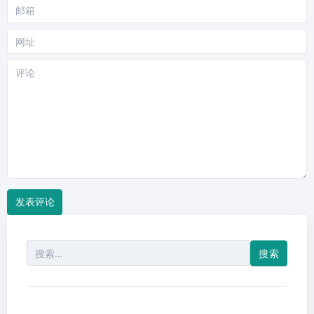
邮
箱
网
站
评
论
搜
索：