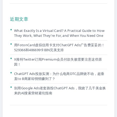
近期文章
What Exactly Is a Virtual Card? A Practical Guide to How
They Work, What They’re For, and When You Need One
用FotonCard虚拟信用卡支付ChatGPT Ads广告费妥妥的！
529366和486699卡BIN完美支持
X推特Twitter订阅Premium会员付款失败需要注意这些原
因！
ChatGPT Ads投放实测：为什么电商DTC品牌烧不动，超垂
直to B商家却悄悄赚到了？
别用Google Ads老套路投ChatGPT Ads，我烧了几千美金换
来的AI搜索营销避坑指南