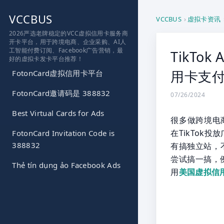
跳
VCCBUS
到
VCCBUS
›
虚拟卡资讯
内
2026严选老牌稳定的VCC虚拟信用卡服务商
开卡平台，用于跨境电商、企业采购、AI人
容
工智能付费订阅、Facebook广告营销，最
TikT
好的虚拟卡发卡平台推荐！
用卡支
FotonCard虚拟信用卡平台
FotonCard邀请码是 388832
07/26/2024
Best Virtual Cards for Ads
很多做跨境电
在TikTok
FotonCard Invitation Code is
388832
有搞独立站，不过
尝试搞一搞，例如
Thẻ tín dụng ảo Facebook Ads
用
美国虚拟信