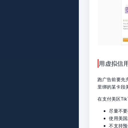
用虚拟信用
跑广告前要先充值
里绑的某卡段
在支付美区Ti
尽量不要
使用美国
不支持预