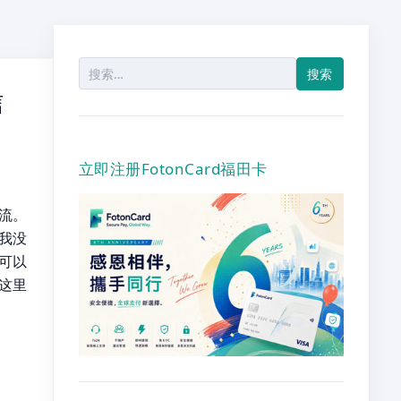
搜
索：
信
立即注册FotonCard福田卡
流。
。我没
也可以
。这里