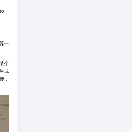
eo、
换算一
某个
生成
传，