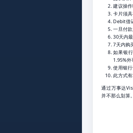
建议操作
卡片须具
Debit
一旦付款
30天内
7天内购
如果银行
1.95%
使用银行
此方式有
通过万事达V
并不那么划算