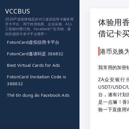
跳
VCCBUS
到
内
2026严选老牌稳定的VCC虚拟信用卡服务商
体验用香
开卡平台，用于跨境电商、企业采购、AI人
容
工智能付费订阅、Facebook广告营销，最
借记卡买
好的虚拟卡发卡平台推荐！
FotonCard虚拟信用卡平台
港币兑换为
FotonCard邀请码是 388832
Best Virtual Cards for Ads
我常用的加密钱
FotonCard Invitation Code is
ZA众安银行
388832
USDT/US
台，遂有计划把
Thẻ tín dụng ảo Facebook Ads
是一点嘛！香港
验一下直接用V