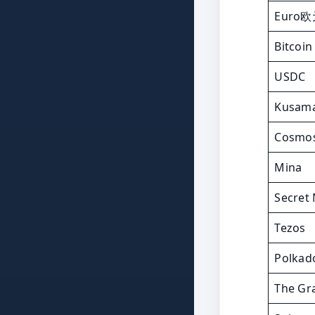
Euro
Bitcoin
USDC
Kusam
Cosmo
Mina
Secret
Tezos
Polkad
The Gr