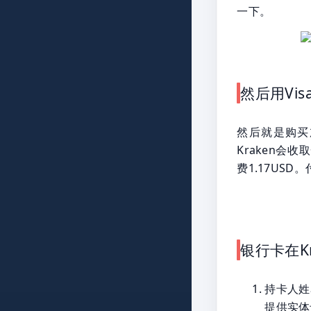
一下。
然后用Vi
然后就是购买
Kraken会收
费1.17US
银行卡在K
持卡人姓
提供实体