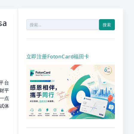
sa
搜
索：
立即注册FotonCard福田卡
平台
理财平
多一点
测试体