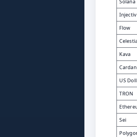
Solana
Injecti
Flow
Celesti
Kava
Cardan
US Do
TRON
Ether
Sei
Polygo