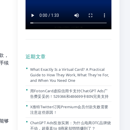
款，
近期文章
，手续
What Exactly Is a Virtual Card? A Practical
Guide to How They Work, What They’re For,
and When You Need One
用FotonCard虚拟信用卡支付ChatGPT Ads广
告费妥妥的！529366和486699卡BIN完美支持
X推特Twitter订阅Premium会员付款失败需要
注意这些原因！
证能够
ChatGPT Ads投放实测：为什么电商DTC品牌烧
不动，超垂直to B商家却悄悄赚到了？