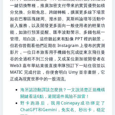
一鍵切換幣種，推廣加密支付帶來的實質優勢如積
分兌換、分期免息、跨鏈轉帳，擴展更多線下場景
如在巴黎區塊鏈周、潑水節、莫斯科論壇等活動中
嵌入服務，以及開發更多面向一般使用者的輕量功
能，如旅行預算提醒、匯率波動警示、多錢包統一
管理。坦白說，這些聽起來有點像 PPT 裡的願景，
但若你曾觀看他們近期在 Instagram 上發布的實測
影片，一位日本旅客用手機錢包完成從東京飛往曼
谷的全過程不到三分鐘，又或某位新加坡開發者在
Web3 嘉年華結束後直接率隊預訂下一站住宿並以
MATIC 完成付款，你便會明白 Umy 並非畫餅，它
正成為現實世界中的一股清流。
海牙認證翻譯該怎麼挑？一文說清楚正規機構
關鍵看這6點，避開退件風險不踩雷！
野卡跑路后，我用Coinepay成功绑定了
ChatGPT和Gemini，免实名、秒出卡，稳定