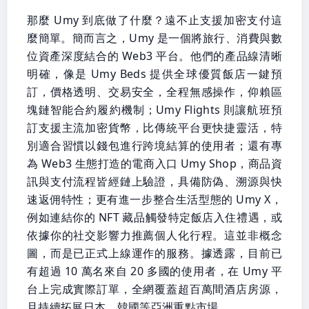
那麼 Umy 到底做了什麼？遠不止支援加密支付這
麼簡單。簡而言之，Umy 是一個將旅行、消費與數
位資產深度結合的 Web3 平台。他們的產品線清晰
明確，像是 Umy Beds 提供全球優質飯店一鍵預
訂，價格透明、交易安全，全程無感操作，仰賴區
塊鏈智能合約履約機制；Umy Flights 則讓航班預
訂支援主流加密貨幣，比傳統平台更快捷靈活，特
別適合習慣以錢包進行跨境結算的使用者；還有專
為 Web3 生態打造的電商入口 Umy Shop，商品資
訊與支付流程皆經鏈上驗證，具備防偽、溯源與快
速返佣特性；更有進一步整合生活型態的 Umy X，
例如連結你的 NFT 藏品觸發特定飯店入住禮遇，或
依據你的社交影響力推薦個人化行程。這並非概念
圖，而是已正式上線運作的服務。據透露，目前已
有超過 10 萬名來自 20 多國的使用者，在 Umy 平
台上完成實際訂單，全網覆蓋超百萬間酒店房源，
且持續拓展日本、韓國等亞洲重點市場。