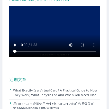
近期文章
What Exactly Is a Virtual Card? A Practical Guide to How
They Work, What They’re For, and When You Need One
用FotonCard虚拟信用卡支付ChatGPT Ads广告费妥妥的！
529366和486699卡BIN完美支持