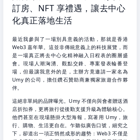
訂房、NFT 享禮遇，讓去中心
化真正落地生活
最近我參與了一場別具意義的活動，那就是香港
Web3 嘉年華。這並非傳統意義上的科技展覽，而
是一場真正將去中心化精神融入日程表的圈層盛
會。現場人潮洶湧、觀點交鋒、專案發表輪番登
場，但最讓我意外的是，主辦方竟邀請一家名為
Umy 的公司，擔任鑽石贊助商兼獨家旅遊合作夥
伴。
這絕非單純的品牌曝光。Umy 不僅向與會者贈送酒
店折扣券，更將旅行從後勤支援升級為體驗核心。
他們甚至在現場懸掛大型海報，寫著用 Umy，旅
行、購物、生活更自在。乍聽似廣告口號，細究之
下，卻道出一項正悄然成形的趨勢：Web3 不僅是