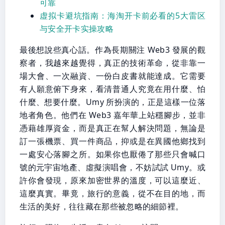
可靠
虚拟卡避坑指南：海淘开卡前必看的5大雷区
与安全开卡实操攻略
最後想說些真心話。作為長期關注 Web3 發展的觀
察者，我越來越覺得，真正的技術革命，從非靠一
場大會、一次融資、一份白皮書就能達成。它需要
有人願意俯下身來，看清普通人究竟在用什麼、怕
什麼、想要什麼。Umy 所扮演的，正是這樣一位落
地者角色。他們在 Web3 嘉年華上站穩腳步，並非
憑藉雄厚資金，而是真正在幫人解決問題，無論是
訂一張機票、買一件商品，抑或是在異國他鄉找到
一處安心落腳之所。如果你也厭倦了那些只會喊口
號的元宇宙地產、虛擬演唱會，不妨試試 Umy。或
許你會發現，原來加密世界的溫度，可以這麼近、
這麼真實。畢竟，旅行的意義，從不在目的地，而
生活的美好，往往藏在那些被忽略的細節裡。