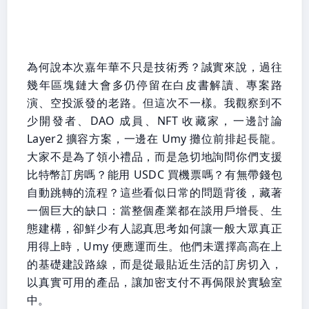
為何說本次嘉年華不只是技術秀？誠實來說，過往
幾年區塊鏈大會多仍停留在白皮書解讀、專案路
演、空投派發的老路。但這次不一樣。我觀察到不
少開發者、DAO 成員、NFT 收藏家，一邊討論
Layer2 擴容方案，一邊在 Umy 攤位前排起長龍。
大家不是為了領小禮品，而是急切地詢問你們支援
比特幣訂房嗎？能用 USDC 買機票嗎？有無帶錢包
自動跳轉的流程？這些看似日常的問題背後，藏著
一個巨大的缺口：當整個產業都在談用戶增長、生
態建構，卻鮮少有人認真思考如何讓一般大眾真正
用得上時，Umy 便應運而生。他們未選擇高高在上
的基礎建設路線，而是從最貼近生活的訂房切入，
以真實可用的產品，讓加密支付不再侷限於實驗室
中。