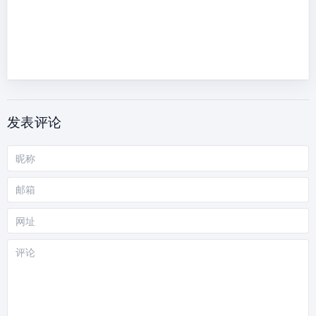
发表评论
昵
称
邮
箱
网
站
评
论