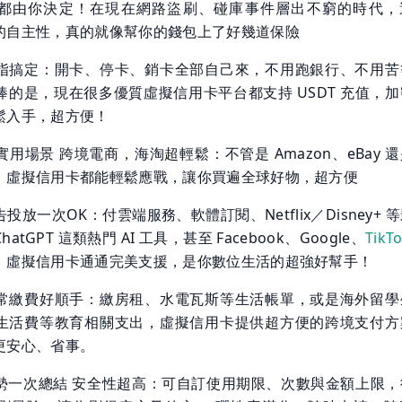
都由你決定！在現在網路盜刷、碰庫事件層出不窮的時代，
的自主性，真的就像幫你的錢包上了好幾道保險
指搞定：開卡、停卡、銷卡全部自己來，不用跑銀行、不用苦
棒的是，現在很多優質虛擬信用卡平台都支持 USDT 充值，加
鬆入手，超方便！
用場景 跨境電商，海淘超輕鬆：不管是 Amazon、eBay 
，虛擬信用卡都能輕鬆應戰，讓你買遍全球好物，超方便
放一次OK：付雲端服務、軟體訂閱、Netflix／Disney+ 
tGPT 這類熱門 AI 工具，甚至 Facebook、Google、
TikT
，虛擬信用卡通通完美支援，是你數位生活的超強好幫手！
常繳費好順手：繳房租、水電瓦斯等生活帳單，或是海外留學
生活費等教育相關支出，虛擬信用卡提供超方便的跨境支付方
更安心、省事。
勢一次總結 安全性超高：可自訂使用期限、次數與金額上限，