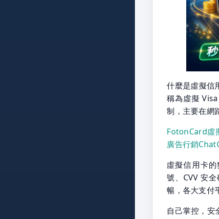
什麼是虛擬信
稱為虛擬 Vis
制，主要在網
FotonCar
廣告行銷Cha
虛擬信用卡的
號、CVV 
暢，各大支付
自己掌控，安