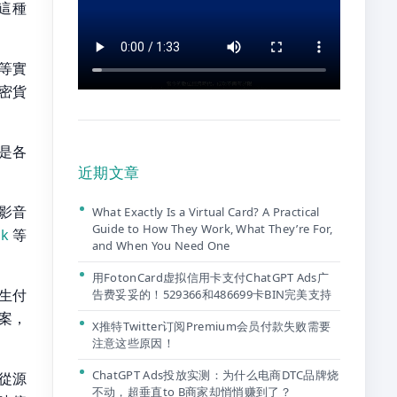
這種
等實
密貨
還是各
近期文章
等影音
What Exactly Is a Virtual Card? A Practical
Guide to How They Work, What They’re For,
ok
等
and When You Need One
用FotonCard虚拟信用卡支付ChatGPT Ads广
生付
告费妥妥的！529366和486699卡BIN完美支持
案，
X推特Twitter订阅Premium会员付款失败需要
注意这些原因！
ChatGPT Ads投放实测：为什么电商DTC品牌烧
從源
不动，超垂直to B商家却悄悄赚到了？