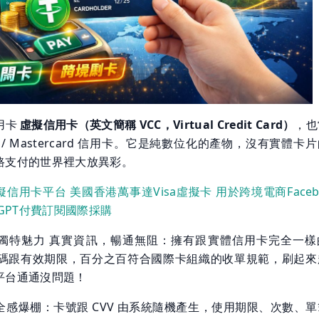
用卡
虛擬信用卡（英文簡稱 VCC，Virtual Credit Card）
，也
a / Mastercard 信用卡。它是純數位化的產物，沒有實體卡
路支付的世界裡大放異彩。
d虛擬信用卡平台 美國香港萬事達Visa虛擬卡 用於跨境電商Faceb
tGPT付費訂閱國際採購
獨特魅力 真實資訊，暢通無阻：擁有跟實體信用卡完全一樣
安全碼跟有效期限，百分之百符合國際卡組織的收單規範，刷起來
平台通通沒問題！
全感爆棚：卡號跟 CVV 由系統隨機產生，使用期限、次數、單