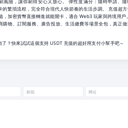
刷風險，讓你刷得安心又放心。 彈性度滿分：隨時申請、隨
卡的繁瑣流程，完全符合現代人快節奏的生活步調。 充值超方
 充值，加密貨幣直接轉進就能開卡，適合 Web3 玩家與跨境用戶
商購物、訂閱服務、廣告投放、生活繳費等場景全包，真正做
了？快來試試這個支持 USDT 充值的超好用支付小幫手吧～
邮
网
箱
站