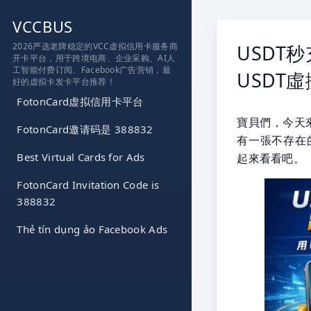
跳
VCCBUS
到
内
2026严选老牌稳定的VCC虚拟信用卡服务商
USDT
开卡平台，用于跨境电商、企业采购、AI人
容
工智能付费订阅、Facebook广告营销，最
USDT
好的虚拟卡发卡平台推荐！
FotonCard虚拟信用卡平台
寶貝們，今天
FotonCard邀请码是 388832
有一張不存在
Best Virtual Cards for Ads
起來看看吧。
FotonCard Invitation Code is
388832
Thẻ tín dụng ảo Facebook Ads