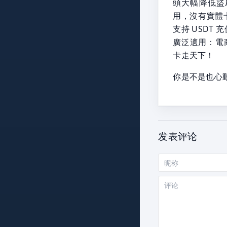
頭大幅降低盜
用，沒有實體
支持 USDT
廣泛適用：電
卡走天下！
你是不是也心動
发表评论
昵
称
评
论