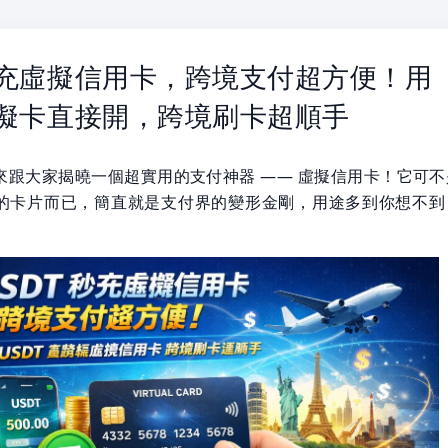
秒充虛擬信用卡，跨境支付超方便！用
虛擬卡直接開，跨境刷卡超順手
來跟大家揭曉一個超實用的支付神器 —— 虛擬信用卡！它可不
的卡片而已，簡直就是支付界的變形金剛，用途多到你想不到