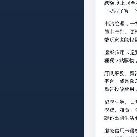
總額度上限全
「我說了算」
申請管理，一
體卡寄到。更
幣玩家也能輕
虛擬信用卡超實
種獨立站購物
訂閱服務、廣告投
平台，或是像Cha
廣告投放費用
留學生活、日
學費、雜費、
讓你出國生活
虛擬信用卡優