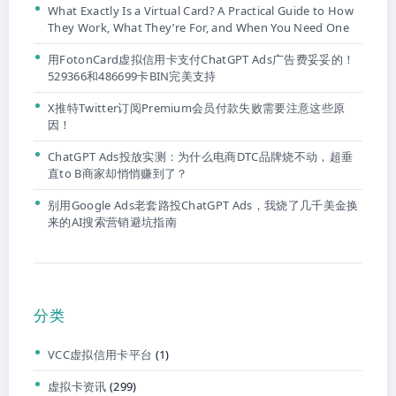
What Exactly Is a Virtual Card? A Practical Guide to How
They Work, What They’re For, and When You Need One
用FotonCard虚拟信用卡支付ChatGPT Ads广告费妥妥的！
529366和486699卡BIN完美支持
X推特Twitter订阅Premium会员付款失败需要注意这些原
因！
ChatGPT Ads投放实测：为什么电商DTC品牌烧不动，超垂
直to B商家却悄悄赚到了？
别用Google Ads老套路投ChatGPT Ads，我烧了几千美金换
来的AI搜索营销避坑指南
分类
VCC虚拟信用卡平台
(1)
虚拟卡资讯
(299)