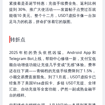
紧接着是圣诞节特惠：充值手续费全免、返利比例
提到 30%、推广大使活动——发篇帖子点赞过百就
能领10 美元。整个十二月，USDT虚拟卡像一台加
足马力的机器，拼命扩张着它的版图。
转折点
2025年初的势头依然凶猛。Android App和
Telegram Bot上线，帮助中心修缮一新，支付宝低
额自动增值功能让充值几乎变成”无感”体验。费率
还在往下调——青铜档的充值手续费降到了1.5%，
小额交易费直接豁免。到了1月底，USDT虚拟卡已
经集齐了美国Visa虚拟卡、多链 USDT充提、全球
汇款、自动充值等全套功能，俨然一副成熟金融平
台的模样。
但裂缝也在悄悄出现。1月19日的一条规则更新透