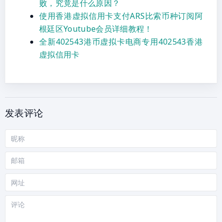
败，究竟是什么原因？
使用香港虚拟信用卡支付ARS比索币种订阅阿
根廷区Youtube会员详细教程！
全新402543港币虚拟卡电商专用402543香港
虚拟信用卡
发表评论
昵
称
邮
箱
网
站
评
论