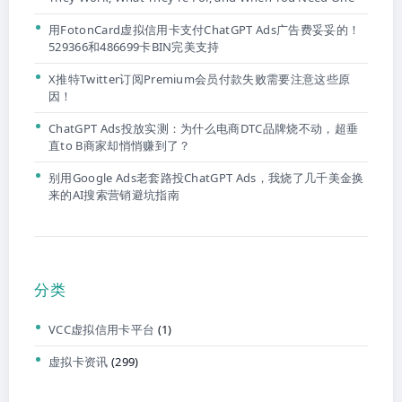
用FotonCard虚拟信用卡支付ChatGPT Ads广告费妥妥的！
529366和486699卡BIN完美支持
X推特Twitter订阅Premium会员付款失败需要注意这些原
因！
ChatGPT Ads投放实测：为什么电商DTC品牌烧不动，超垂
直to B商家却悄悄赚到了？
别用Google Ads老套路投ChatGPT Ads，我烧了几千美金换
来的AI搜索营销避坑指南
分类
VCC虚拟信用卡平台
(1)
虚拟卡资讯
(299)