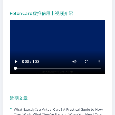
FotonCard虚拟信用卡视频介绍
近期文章
What Exactly Is a Virtual Card? A Practical Guide to How
They Work, What They’re For, and When You Need One