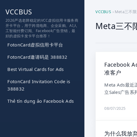
跳
VCCBUS
到
VCCBUS
›
Meta三不
内
2026严选老牌稳定的VCC虚拟信用卡服务商
Meta三
开卡平台，用于跨境电商、企业采购、AI人
容
工智能付费订阅、Facebook广告营销，最
好的虚拟卡发卡平台推荐！
FotonCard虚拟信用卡平台
FotonCard邀请码是 388832
Faceboo
Best Virtual Cards for Ads
准客户
FotonCard Invitation Code is
Meta Ads
388832
立Sales广告系
Thẻ tín dụng ảo Facebook Ads
08/07/2025
为什么我放弃了