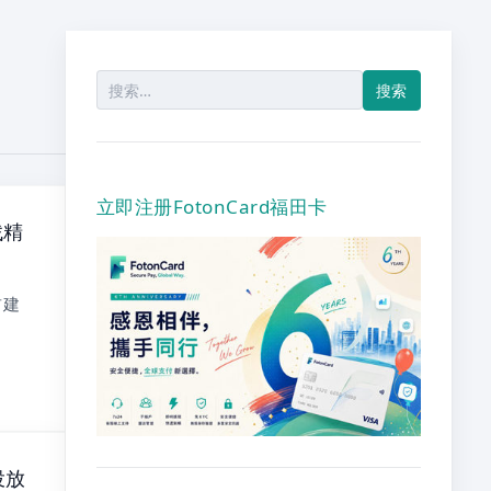
搜
索：
立即注册FotonCard福田卡
找精
前建
投放