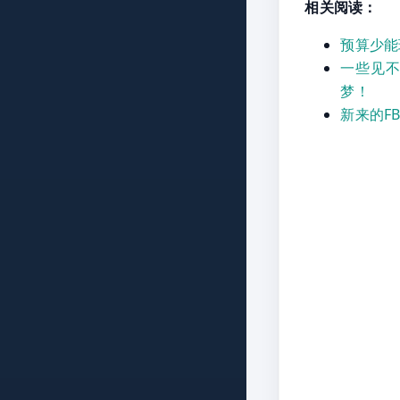
相关阅读：
预算少能
一些见不
梦！
新来的F