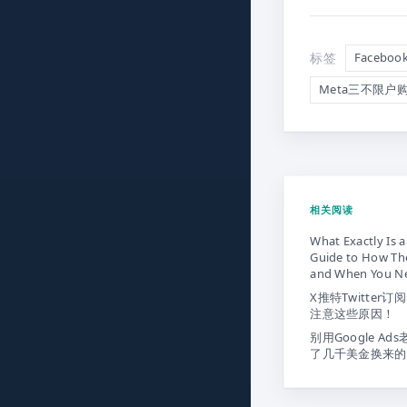
标签
Facebo
Meta三不限户
相关阅读
What Exactly Is a
Guide to How The
and When You N
X推特Twitter
注意这些原因！
别用Google Ad
了几千美金换来的