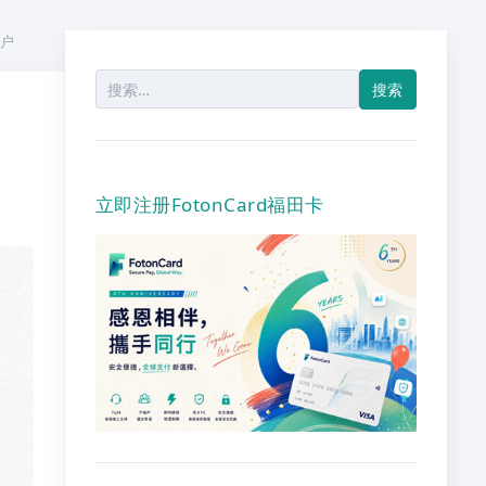
客户
搜
索：
？
立即注册FotonCard福田卡