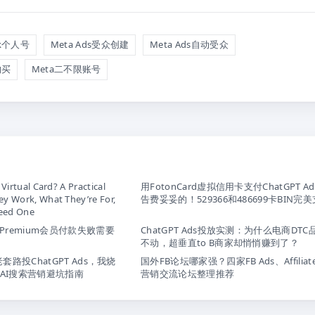
ok个人号
Meta Ads受众创建
Meta Ads自动受众
购买
Meta二不限账号
 Virtual Card? A Practical
用FotonCard虚拟信用卡支付ChatGPT A
y Work, What They’re For,
告费妥妥的！529366和486699卡BIN完
eed One
订阅Premium会员付款失败需要
ChatGPT Ads投放实测：为什么电商DTC
不动，超垂直to B商家却悄悄赚到了？
s老套路投ChatGPT Ads，我烧
国外FB论坛哪家强？四家FB Ads、Affilia
AI搜索营销避坑指南
营销交流论坛整理推荐