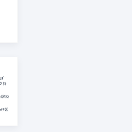
ds广
美支持
品牌烧
te联盟