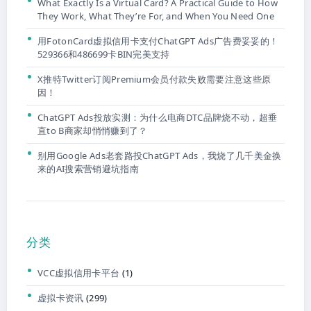
What Exactly Is a Virtual Card? A Practical Guide to How
They Work, What They’re For, and When You Need One
用FotonCard虚拟信用卡支付ChatGPT Ads广告费妥妥的！
529366和486699卡BIN完美支持
X推特Twitter订阅Premium会员付款失败需要注意这些原
因！
ChatGPT Ads投放实测：为什么电商DTC品牌烧不动，超垂
直to B商家却悄悄赚到了？
别用Google Ads老套路投ChatGPT Ads，我烧了几千美金换
来的AI搜索营销避坑指南
分类
VCC虚拟信用卡平台
(1)
虚拟卡资讯
(299)