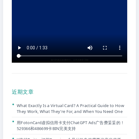
近期文章
What Exactly Is a Virtual Card? A Practical Guide to How
They Work, What They’re For, and When You Need One
用FotonCard虚拟信用卡支付ChatGPT Ads广告费妥妥的！
529366和486699卡BIN完美支持