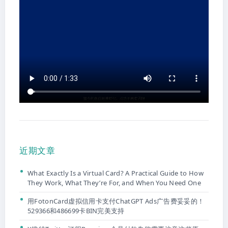
近期文章
What Exactly Is a Virtual Card? A Practical Guide to How
They Work, What They’re For, and When You Need One
用FotonCard虚拟信用卡支付ChatGPT Ads广告费妥妥的！
529366和486699卡BIN完美支持