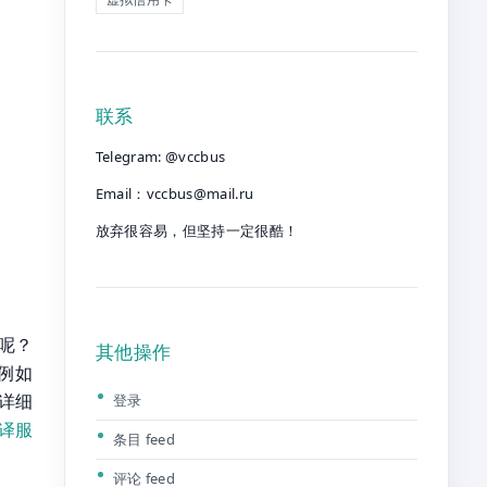
联系
Telegram: @vccbus
Email：
vccbus@mail.ru
放弃很容易，但坚持一定很酷！
呢？
其他操作
件例如
，详细
登录
翻译服
条目 feed
评论 feed