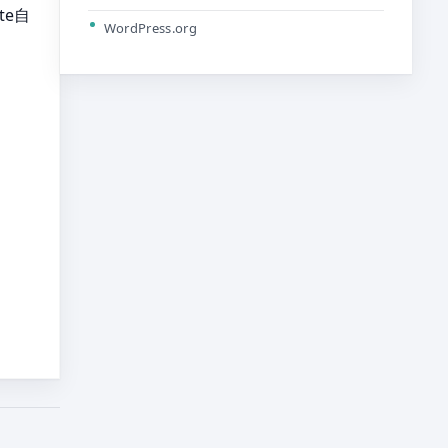
te自
WordPress.org