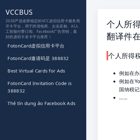
跳
VCCBUS
到
内
2026严选老牌稳定的VCC虚拟信用卡服务商
个人所
开卡平台，用于跨境电商、企业采购、AI人
容
工智能付费订阅、Facebook广告营销，最
翻译件
好的虚拟卡发卡平台推荐！
FotonCard虚拟信用卡平台
个人所得
FotonCard邀请码是 388832
Best Virtual Cards for Ads
例如在办
例如在Y
FotonCard Invitation Code is
国纳税记
388832
……
Thẻ tín dụng ảo Facebook Ads