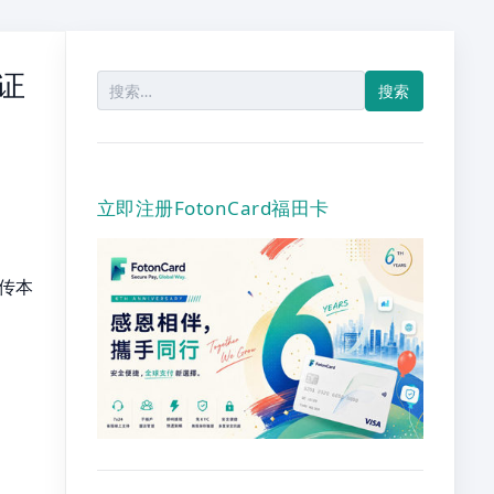
证
搜
索：
立即注册FotonCard福田卡
上传本