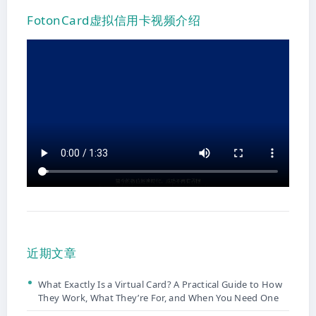
FotonCard虚拟信用卡视频介绍
近期文章
What Exactly Is a Virtual Card? A Practical Guide to How
They Work, What They’re For, and When You Need One