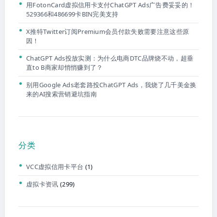
用FotonCard虚拟信用卡支付ChatGPT Ads广告费妥妥的！
529366和486699卡BIN完美支持
X推特Twitter订阅Premium会员付款失败需要注意这些原
因！
ChatGPT Ads投放实测：为什么电商DTC品牌烧不动，超垂
直to B商家却悄悄赚到了？
别用Google Ads老套路投ChatGPT Ads，我烧了几千美金换
来的AI搜索营销避坑指南
分类
VCC虚拟信用卡平台
(1)
虚拟卡资讯
(299)