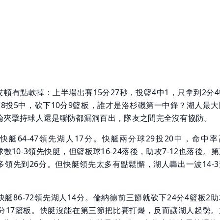
頓有點軟掉：上半場出賽15分27秒，投籃4中1，只拿到2分
茨8投5中，砍下10分9籃板，誰才是洛杉磯第一中鋒？湖人最大
論夾擊持球人還是聯防都漏洞百出，隊友之間完全沒有協防。
快艇64-47領先湖人17分。快艇兩分球29投20中，命中率
球數10-3領先快艇，但籃板球16-24落後，助攻7-12也落後。
多領先到26分。但快艇領先太多有點鬆懈，湖人轟出一波14-3
艇86-72領先湖人14分。倫納德前三節就砍下24分4籃板2
2分17籃板。快艇沒能在第三節把比賽打爆，反而讓湖人起勢。