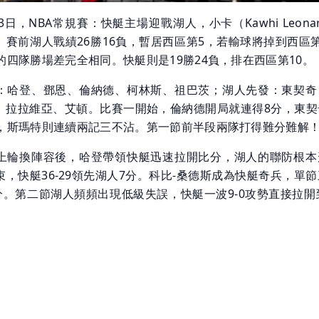
3日，NBA常規賽：快艇主場迎戰湖人，小卡（Kawhi Leona
。賽前湖人戰績26勝16負，暫居西區第5，若輸球將掉到西區第
的四隊勝場差完全相同。快艇則是19勝24負，排在西區第10。
：哈登、鄧恩、倫納德、柯林斯、祖巴茨；湖人先發：東契奇
、拉拉維亞、艾頓。比賽一開始，倫納德開局就連得8分，東契
分，斯瑪特則連續兩記三不沾。第一節前半段兩隊打得難分難解
上輪換陣容後，哈登帶領快艇迅速拉開比分，湖人的聯防根本
，快艇36-29領先湖人7分。科比-桑德斯成為快艇奇兵，單
分。第二節湖人頻頻出現低級失誤，快艇一波9-0攻勢直接拉開