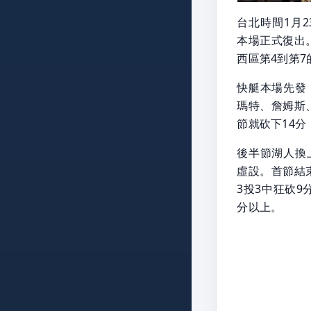
台北時間1月2
本場正式復出
西區第4到第7
快艇本場先發
瑪特、詹姆斯
節就砍下14
後半節湖人換
虛設。首節結束
3投3中狂砍9
分以上。