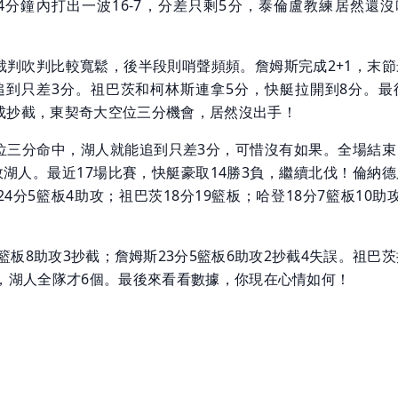
4分鐘內打出一波16-7，分差只剩5分，泰倫盧教練居然還沒
裁判吹判比較寬鬆，後半段則哨聲頻頻。詹姆斯完成2+1，末節
人追到只差3分。祖巴茨和柯林斯連拿5分，快艇拉開到8分。最後
成抄截，東契奇大空位三分機會，居然沒出手！
位三分命中，湖人就能追到只差3分，可惜沒有如果。全場結束
4擊敗湖人。最近17場比賽，快艇豪取14勝3負，繼續北伐！倫納
24分5籃板4助攻；祖巴茨18分19籃板；哈登18分7籃板10助
1籃板8助攻3抄截；詹姆斯23分5籃板6助攻2抄截4失誤。祖巴
板，湖人全隊才6個。最後來看看數據，你現在心情如何！