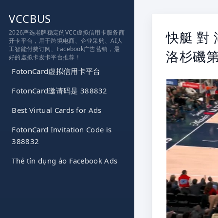
跳
VCCBUS
到
内
2026严选老牌稳定的VCC虚拟信用卡服务商
快艇 對
开卡平台，用于跨境电商、企业采购、AI人
容
工智能付费订阅、Facebook广告营销，最
洛杉磯
好的虚拟卡发卡平台推荐！
FotonCard虚拟信用卡平台
FotonCard邀请码是 388832
Best Virtual Cards for Ads
FotonCard Invitation Code is
388832
Thẻ tín dụng ảo Facebook Ads