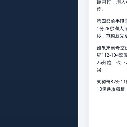
節開打，湖人
停。
第四節前半段
1分28秒湖
秒，范德彪完
如果東契奇空
艇112-10
26分鐘，砍下
誤。
東契奇32分1
10個進攻籃