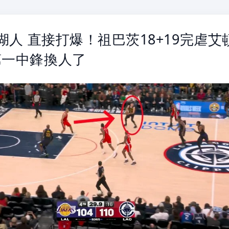
 湖人 直接打爆！祖巴茨18+19完虐艾
第一中鋒換人了