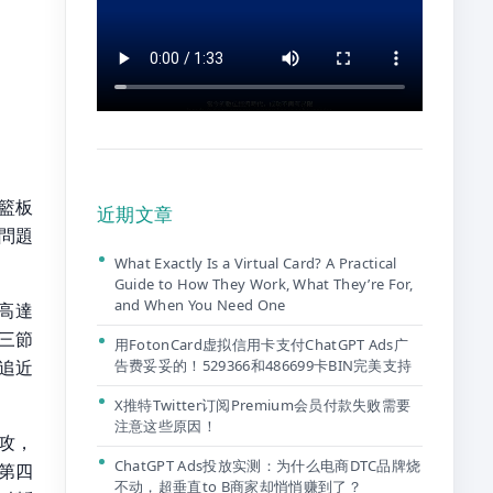
4籃板
近期文章
問題
What Exactly Is a Virtual Card? A Practical
Guide to How They Work, What They’re For,
and When You Need One
高達
第三節
用FotonCard虚拟信用卡支付ChatGPT Ads广
告费妥妥的！529366和486699卡BIN完美支持
追近
X推特Twitter订阅Premium会员付款失败需要
注意这些原因！
助攻，
ChatGPT Ads投放实测：为什么电商DTC品牌烧
第四
不动，超垂直to B商家却悄悄赚到了？