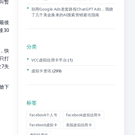
叫暫
别用Google Ads老套路投ChatGPT Ads，我烧
了几千美金换来的AI搜索营销避坑指南
最後
30
分类
，快
德只打
VCC虚拟信用卡平台
(1)
攻7失
虚拟卡资讯
(299)
茨搶下
标签
Facebook个人号
Facebook虚拟信用卡
Facebook虚拟卡
美国虚拟信用卡
虚拟信用卡