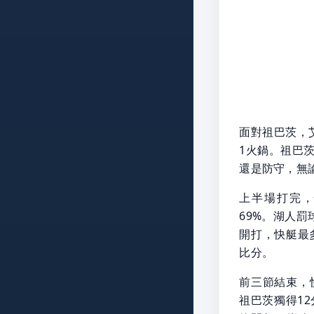
面對祖巴茨，艾
1火鍋。祖巴
還是防守，無
上半場打完，
69%。湖人罰
開打，快艇最
比分。
前三節結束，快
祖巴茨獨得1