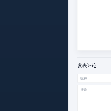
发表评论
昵
称
评
论