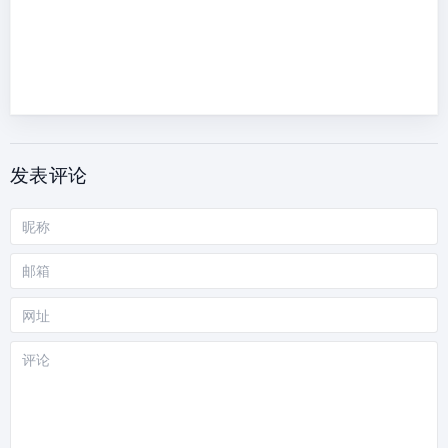
发表评论
昵
称
邮
箱
网
站
评
论