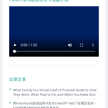
近期文章
What Exactly Is a Virtual Card? A Practical Guide to How
They Work, What They’re For, and When You Need One
用FotonCard虚拟信用卡支付ChatGPT Ads广告费妥妥的！
529366和486699卡BIN完美支持