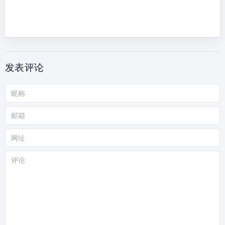
发表评论
昵
称
邮
箱
网
站
评
论