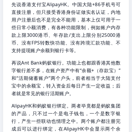
先说香港支付宝AlipayHK。中国大陆+86手机号可
直接注册，但只接受香港身份证做实名认证，内地
用户注册后也不是完全不能用，基本上仅可用于一
些日常小额消费，有各种功能限制，例如账户内存
款上限3000港币、年存款/支出上限分别25000港
币、没有FPS转数快功能、没有跨境汇款功能、不
支持提现账户余额到银行卡等。
再说Ant Bank蚂蚁银行。功能上也都跟香港其他数
字银行差不多，在账户资产中有“余额+（存款宝）”
和“活期储蓄账户”两个户头，前者相当于大陆支付
宝中的余额宝，转入资金后每日产生一定收益；后
者就是常见的银行活期账户。
AlipayHK和蚂蚁银行绑定。两者毕竟都是蚂蚁集团
的产品，只不过一个是电子钱包，一个是数字银
行，产生一些联动也情理之中。两个账户都注册完
成后可以进行绑定，在AlipayHK中会显示两个余