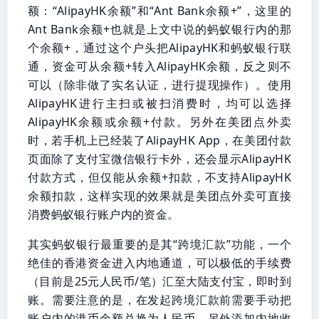
额：“AlipayHK余额”和“Ant Bank余额+”，这里的
Ant Bank余额+也就是上文中说的蚂蚁银行内的那
个余额+，通过这个户头把AlipayHK和蚂蚁银行联
通，资金可从余额+转入AlipayHK余额，反之则不
可以（除非做了实名认证，进行提现操作）。使用
AlipayHK进行主扫或被扫消费时，均可以选择
AlipayHK余额或余额+付款。另外在美团点外卖
时，若手机上已经装了AlipayHK App，在美团付款
页面除了支付宝微信银行卡外，还会显示AlipayHK
付款方式，但仅能从余额+扣款，不支持AlipayHK
余额扣款，这样实现的效果就是美团点外卖可直接
消费蚂蚁银行账户内的资金。
其实蚂蚁银行最重要的是其“跨境汇款”功能，一个
绝佳的香港资金进入内地通道，可以极低的手续费
（目前是25元人民币/笔）汇至大陆支付宝，即时到
账。需要注意的是，在发起跨境汇款前需要手动把
账户内的港币余额兑换为人民币，另外添加内地收