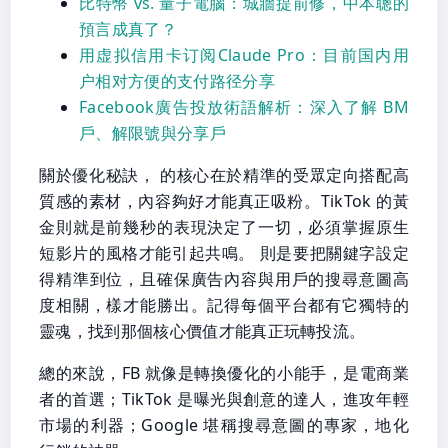
比特幣 vs. 量子電腦：城牆提前修，中本聰的
預言成真了？
用虚拟信用卡订阅Claude Pro：目前国内用
户相对方便的支付路径分享
Facebook廣告投放術語解析：深入了解 BM
戶、解限號與分享戶
關於優化秘訣， 的核心在於精準的受眾定向搭配高
質感的素材，內容夠好才能真正吸粉。TikTok 的黃
金則就是前幾秒的表現決定了一切，必須掌握原生
短影片的風格才能引起共鳴。 則是要把關鍵字設定
得精準到位，且確保廣告內容與用戶的搜尋意圖高
度相關，樣才能勝出。記得每個平台都有它獨特的
靈魂，找到那個核心價值才能真正玩轉投流。
總的來說，FB 就像是轉換優化的小能手，是電商業
者的首選；TikTok 是曝光與創意的達人，進攻年輕
市場的利器；Google 堪稱搜尋意圖的專家，地化