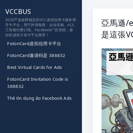
跳
VCCBUS
到
内
2026严选老牌稳定的VCC虚拟信用卡服务商
亞馬遜/e
开卡平台，用于跨境电商、企业采购、AI人
容
工智能付费订阅、Facebook广告营销，最
是這張V
好的虚拟卡发卡平台推荐！
FotonCard虚拟信用卡平台
FotonCard邀请码是 388832
Best Virtual Cards for Ads
FotonCard Invitation Code is
388832
Thẻ tín dụng ảo Facebook Ads