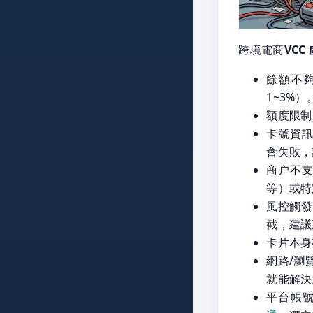
跨境電商
VCC
餘額不夠
1~3%）
額度限制
卡號資訊
會失敗，
商户不
等）或特
風控觸發
截，建議
卡片本身
網路/瀏
就能解決
平台帳號