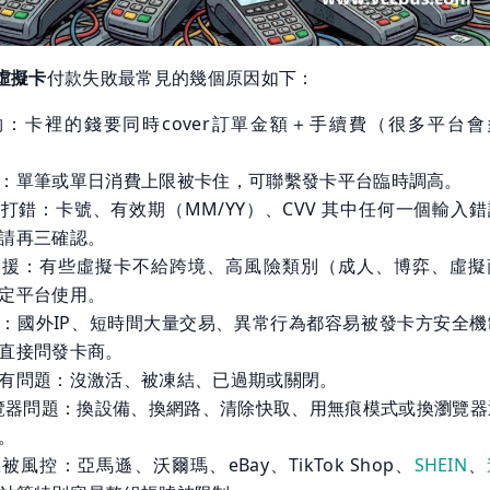
 虛擬卡
付款失敗最常見的幾個原因如下：
：卡裡的錢要同時cover訂單金額＋手續費（很多平台會
。
：單筆或單日消費上限被卡住，可聯繫發卡平台臨時調高。
打錯：卡號、有效期（MM/YY）、CVV 其中任何一個輸入
請再三確認。
支援：有些虛擬卡不給跨境、高風險類別（成人、博弈、虛擬
定平台使用。
：國外IP、短時間大量交易、異常行為都容易被發卡方安全機
直接問發卡商。
有問題：沒激活、被凍結、已過期或關閉。
覽器問題：換設備、換網路、清除快取、用無痕模式或換瀏覽器
。
被風控：亞馬遜、沃爾瑪、eBay、TikTok Shop、
SHEIN
、