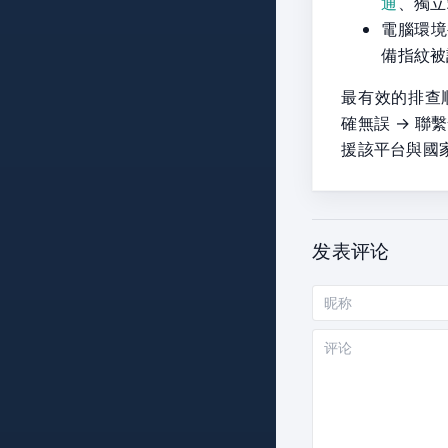
通
、獨立
電腦環境
備指紋被
最有效的排查
確無誤 → 
援該平台與國
发表评论
昵
称
评
论