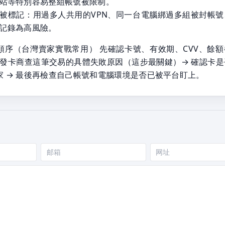
站等特別容易整組帳號被限制。
被標記：用過多人共用的VPN、同一台電腦綁過多組被封帳號
記錄為高風險。
順序（台灣賣家實戰常用） 先確認卡號、有效期、CVV、餘額
聯繫發卡商查這筆交易的具體失敗原因（這步最關鍵）→ 確認卡是
家 → 最後再檢查自己帳號和電腦環境是否已被平台盯上。
邮
网
箱
站