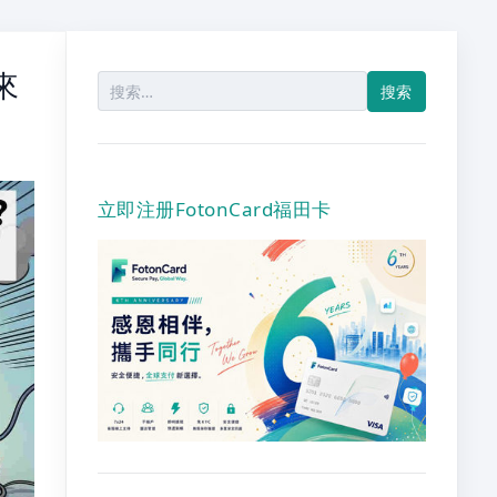
來
搜
索：
立即注册FotonCard福田卡