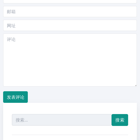
称
邮
箱
网
站
评
论
搜
索：