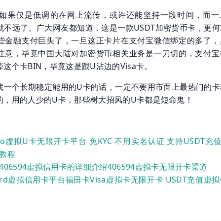
拟U卡如果仅是低调的在网上流传，或许还能坚持一段时间，而一
就不远了。广大网友都知道，这是一款USDT加密货币卡，更何
些金融支付巨头了，一旦这正卡片在支付宝微信绑定的多了，
注意，毕竟中国大陆对加密货币相关业务是一刀切的，支付宝
这个卡BIN，毕竟这是跟U沾边的Visa卡。
找一个长期稳定能用的U卡的话，一定不要用市面上最热门的卡
的，用的人少的U卡，那些树大招风的U卡都是短命鬼！
dio虚拟U卡无限开卡平台 免KYC 不用实名认证 支持USDT充
教程
406594虚拟信用卡的详细介绍406594虚拟卡无限开卡渠道
Card虚拟信用卡平台福田卡Visa虚拟卡无限开卡 USDT充值虚