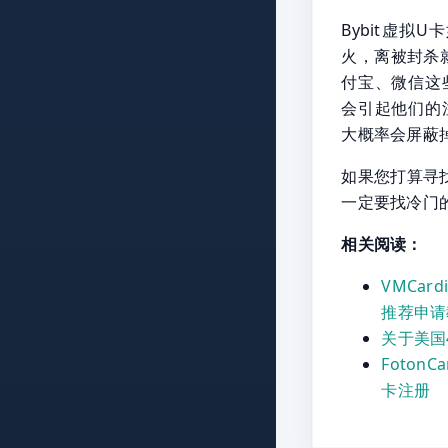
Bybit虚
火，离被封杀
付宝、微信这
会引起他们的
大概率会屏蔽掉
如果您打算寻
一定要找冷门
相关阅读：
VMCar
推荐申请
关于美国
Foton
卡注册