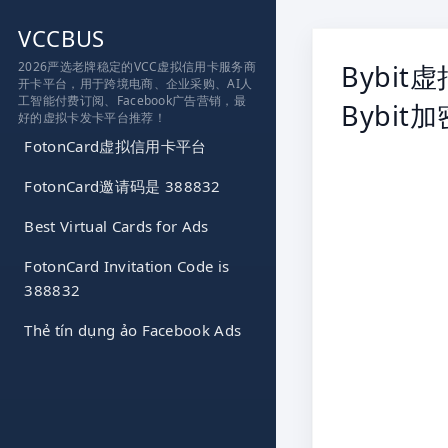
跳
VCCBUS
到
内
2026严选老牌稳定的VCC虚拟信用卡服务商
Bybi
开卡平台，用于跨境电商、企业采购、AI人
容
工智能付费订阅、Facebook广告营销，最
Bybi
好的虚拟卡发卡平台推荐！
FotonCard虚拟信用卡平台
FotonCard邀请码是 388832
Best Virtual Cards for Ads
FotonCard Invitation Code is
388832
Thẻ tín dụng ảo Facebook Ads