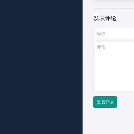
发表评论
昵
称
评
论