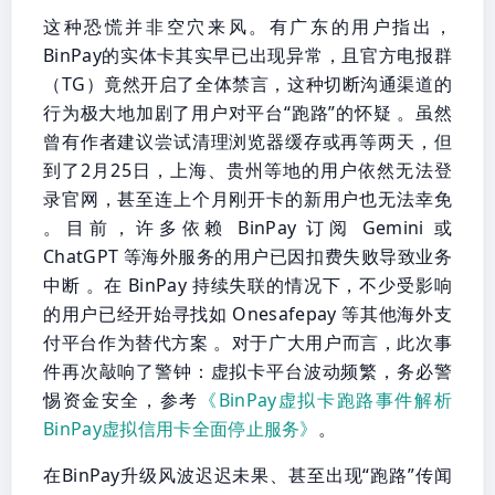
这种恐慌并非空穴来风。有广东的用户指出，
BinPay的实体卡其实早已出现异常，且官方电报群
（TG）竟然开启了全体禁言，这种切断沟通渠道的
行为极大地加剧了用户对平台“跑路”的怀疑 。虽然
曾有作者建议尝试清理浏览器缓存或再等两天，但
到了2月25日，上海、贵州等地的用户依然无法登
录官网，甚至连上个月刚开卡的新用户也无法幸免
。目前，许多依赖 BinPay 订阅 Gemini 或
ChatGPT 等海外服务的用户已因扣费失败导致业务
中断 。在 BinPay 持续失联的情况下，不少受影响
的用户已经开始寻找如 Onesafepay 等其他海外支
付平台作为替代方案 。对于广大用户而言，此次事
件再次敲响了警钟：虚拟卡平台波动频繁，务必警
惕资金安全，参考
《BinPay虚拟卡跑路事件解析
BinPay虚拟信用卡全面停止服务》
。
在BinPay升级风波迟迟未果、甚至出现“跑路”传闻