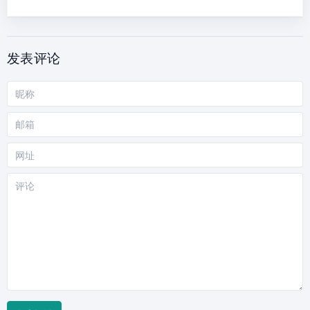
发表评论
昵
称
邮
箱
网
站
评
论