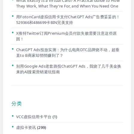
What Exactly Is a Virtual Card? A Practical Guide to How
They Work, What They’re For, and When You Need One
用FotonCard虚拟信用卡支付ChatGPT Ads广告费妥妥的！
529366和486699卡BIN完美支持
X推特Twitter订阅Premium会员付款失败需要注意这些原
因！
ChatGPT Ads投放实测：为什么电商DTC品牌烧不动，超垂
直to B商家却悄悄赚到了？
别用Google Ads老套路投ChatGPT Ads，我烧了几千美金换
来的AI搜索营销避坑指南
分类
VCC虚拟信用卡平台
(1)
虚拟卡资讯
(299)