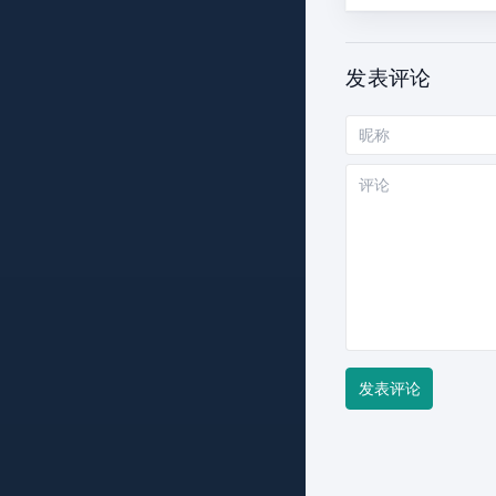
发表评论
昵
称
评
论