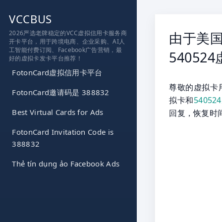
跳
VCCBUS
到
内
2026严选老牌稳定的VCC虚拟信用卡服务商
由于美国
开卡平台，用于跨境电商、企业采购、AI人
容
工智能付费订阅、Facebook广告营销，最
5405
好的虚拟卡发卡平台推荐！
FotonCard虚拟信用卡平台
尊敬的虚拟卡
FotonCard邀请码是 388832
拟卡和
5405
Best Virtual Cards for Ads
回复，恢复时
FotonCard Invitation Code is
388832
Thẻ tín dụng ảo Facebook Ads