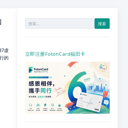
和
搜
索：
7虚
立即注册FotonCard福田卡
行的