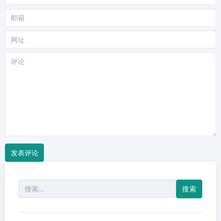
称
邮
箱
网
站
评
论
搜
索：