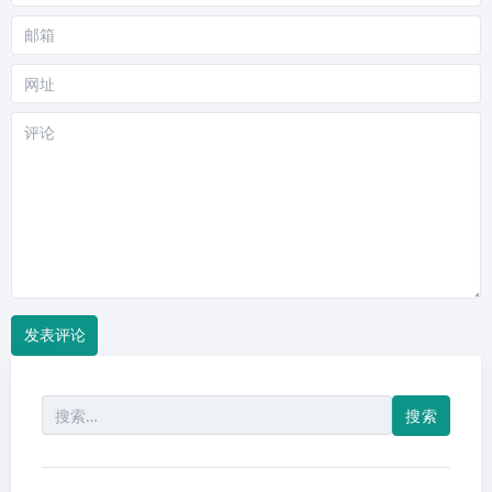
称
邮
箱
网
站
评
论
搜
索：