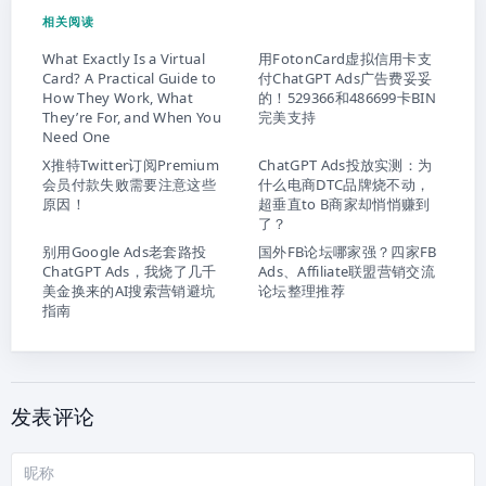
相关阅读
What Exactly Is a Virtual
用FotonCard虚拟信用卡支
Card? A Practical Guide to
付ChatGPT Ads广告费妥妥
How They Work, What
的！529366和486699卡BIN
They’re For, and When You
完美支持
Need One
X推特Twitter订阅Premium
ChatGPT Ads投放实测：为
会员付款失败需要注意这些
什么电商DTC品牌烧不动，
原因！
超垂直to B商家却悄悄赚到
了？
别用Google Ads老套路投
国外FB论坛哪家强？四家FB
ChatGPT Ads，我烧了几千
Ads、Affiliate联盟营销交流
美金换来的AI搜索营销避坑
论坛整理推荐
指南
发表评论
昵