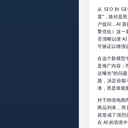
从 SEO 到
置”，路径是用
户提问，AI 
擎优化）这一
否清晰以便 
可验证以增强
在这个新模型
是推广内容；而
达曝光”的问题
题，决定你能
准，而是谁能更
对于跨境电商
商品列表，而
就形成了强烈
在 AI 的语