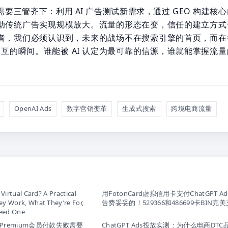
要三管齐下：利用 AI 广告测试新需求，通过 GEO 构建核
助传统广告实现规模放大。流量的形态在变，信任的建立方式
者，我们必须认识到，未来的战场不在搜索引擎的首页，而在
 交互的瞬间。谁能被 AI 认定为最可靠的信源，谁就能掌握流
OpenAI Ads
数字营销变革
生成式搜索
跨境电商流量
 Virtual Card? A Practical
用FotonCard虚拟信用卡支付ChatGPT A
y Work, What They’re For,
告费妥妥的！529366和486699卡BIN完
eed One
订阅Premium会员付款失败需要
ChatGPT Ads投放实测：为什么电商DTC