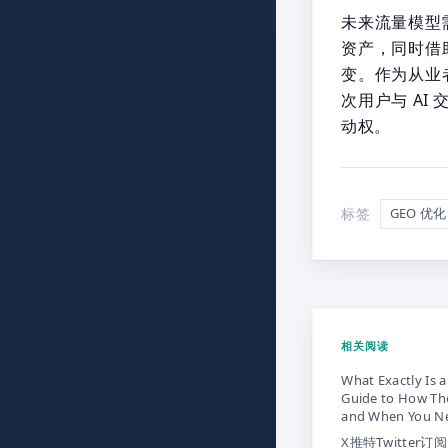
未来流量模型需
资产，同时借
变。作为从业
次用户与 AI
动权。
标签
GEO 优化
相关阅读
What Exactly Is a
Guide to How The
and When You N
X推特Twitter