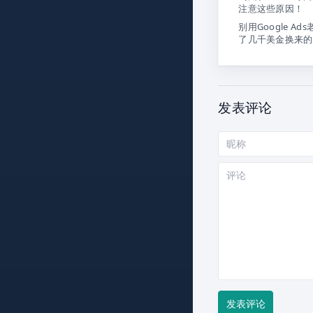
注意这些原因！
别用Google Ad
了几千美金换来的
发表评论
昵
称
评
论