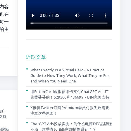
心内容
也在
每一
量的主
近期文章
What Exactly Is a Virtual Card? A Practical
Guide to How They Work, What They’re For,
and When You Need One
用FotonCard虚拟信用卡支付ChatGPT Ads广
告费妥妥的！529366和486699卡BIN完美支持
X推特Twitter订阅Premium会员付款失败需要
ds广
注意这些原因！
美支持
ChatGPT Ads投放实测：为什么电商DTC品牌烧
不动，超垂直to B商家却悄悄赚到了？
品牌烧