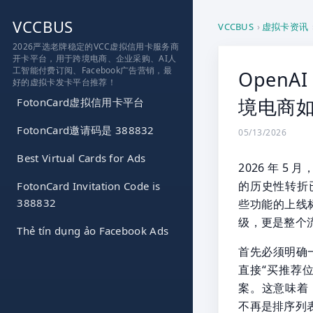
跳
VCCBUS
到
VCCBUS
›
虚拟卡资讯
内
2026严选老牌稳定的VCC虚拟信用卡服务商
开卡平台，用于跨境电商、企业采购、AI人
容
工智能付费订阅、Facebook广告营销，最
OpenA
好的虚拟卡发卡平台推荐！
境电商如
FotonCard虚拟信用卡平台
FotonCard邀请码是 388832
05/13/2026
Best Virtual Cards for Ads
2026 年 5 
的历史性转折
FotonCard Invitation Code is
388832
些功能的上线
级，更是整个
Thẻ tín dụng ảo Facebook Ads
首先必须明确
直接“买推荐位
案。这意味着
不再是排序列表