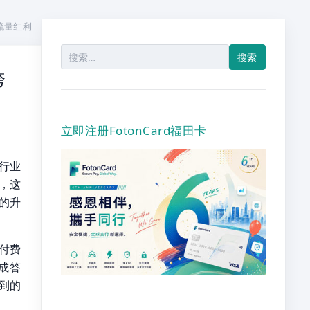
话流量红利
搜
索：
跨
立即注册FotonCard福田卡
告行业
，这
的升
付费
生成答
到的