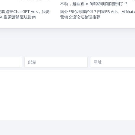
不动，超垂直to B商家却悄悄赚到了？
s老套路投ChatGPT Ads，我烧
国外FB论坛哪家强？四家FB Ads、Affilia
AI搜索营销避坑指南
营销交流论坛整理推荐
邮
网
箱
站