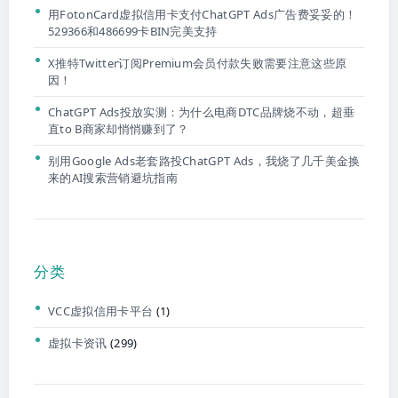
用FotonCard虚拟信用卡支付ChatGPT Ads广告费妥妥的！
529366和486699卡BIN完美支持
X推特Twitter订阅Premium会员付款失败需要注意这些原
因！
ChatGPT Ads投放实测：为什么电商DTC品牌烧不动，超垂
直to B商家却悄悄赚到了？
别用Google Ads老套路投ChatGPT Ads，我烧了几千美金换
来的AI搜索营销避坑指南
分类
VCC虚拟信用卡平台
(1)
虚拟卡资讯
(299)