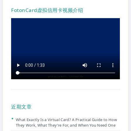
FotonCard虚拟信用卡视频介绍
近期文章
What Exactly Is a Virtual Card? A Practical Guide to How
They Work, What They’re For, and When You Need One