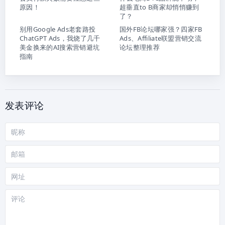
原因！
超垂直to B商家却悄悄赚到
了？
别用Google Ads老套路投
国外FB论坛哪家强？四家FB
ChatGPT Ads，我烧了几千
Ads、Affiliate联盟营销交流
美金换来的AI搜索营销避坑
论坛整理推荐
指南
发表评论
昵
称
邮
箱
网
站
评
论