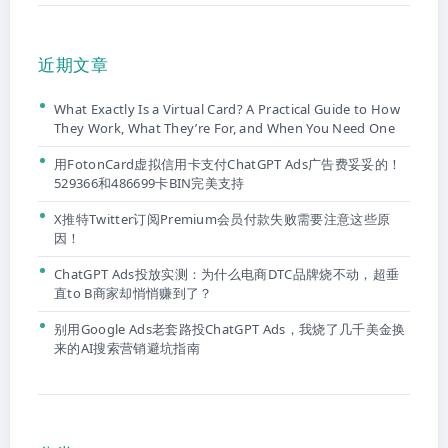
近期文章
What Exactly Is a Virtual Card? A Practical Guide to How
They Work, What They’re For, and When You Need One
用FotonCard虚拟信用卡支付ChatGPT Ads广告费妥妥的！
529366和486699卡BIN完美支持
X推特Twitter订阅Premium会员付款失败需要注意这些原
因！
ChatGPT Ads投放实测：为什么电商DTC品牌烧不动，超垂
直to B商家却悄悄赚到了？
别用Google Ads老套路投ChatGPT Ads，我烧了几千美金换
来的AI搜索营销避坑指南