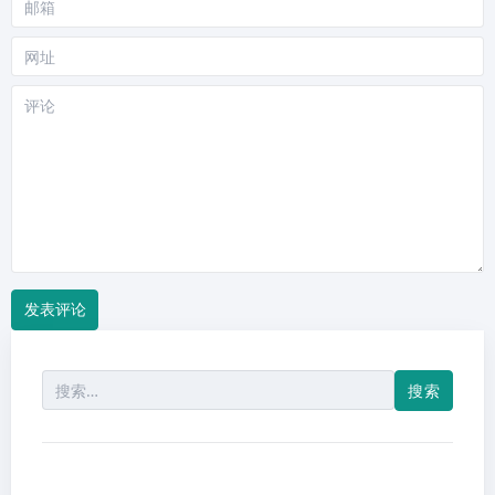
邮
箱
网
站
评
论
搜
索：