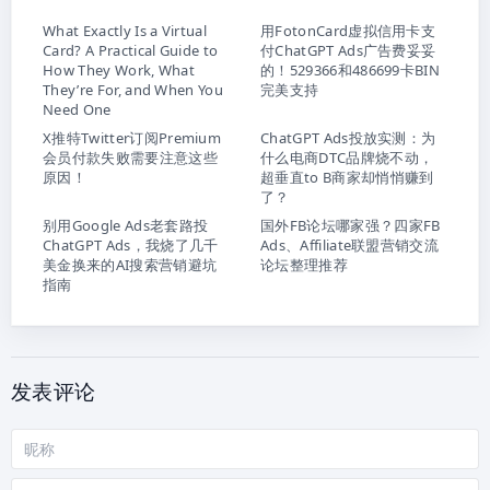
What Exactly Is a Virtual
用FotonCard虚拟信用卡支
Card? A Practical Guide to
付ChatGPT Ads广告费妥妥
How They Work, What
的！529366和486699卡BIN
They’re For, and When You
完美支持
Need One
X推特Twitter订阅Premium
ChatGPT Ads投放实测：为
会员付款失败需要注意这些
什么电商DTC品牌烧不动，
原因！
超垂直to B商家却悄悄赚到
了？
别用Google Ads老套路投
国外FB论坛哪家强？四家FB
ChatGPT Ads，我烧了几千
Ads、Affiliate联盟营销交流
美金换来的AI搜索营销避坑
论坛整理推荐
指南
发表评论
昵
称