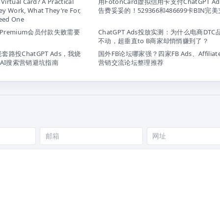
 Virtual Card? A Practical
用FotonCard虚拟信用卡支付ChatGPT A
y Work, What They’re For,
告费妥妥的！529366和486699卡BIN完
eed One
订阅Premium会员付款失败需要
ChatGPT Ads投放实测：为什么电商DTC
不动，超垂直to B商家却悄悄赚到了？
s老套路投ChatGPT Ads，我烧
国外FB论坛哪家强？四家FB Ads、Affilia
AI搜索营销避坑指南
营销交流论坛整理推荐
邮
网
箱
站