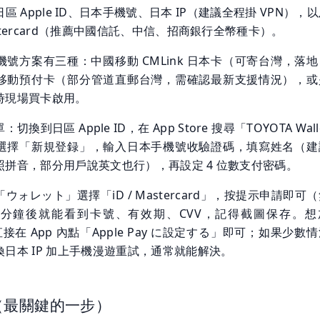
 Apple ID、日本手機號、日本 IP（建議全程掛 VPN），
stercard（推薦中國信託、中信、招商銀行全幣種卡）。
號方案有三種：中國移動 CMLink 日本卡（可寄台灣，落
移動預付卡（部分管道直郵台灣，需確認最新支援情況），或
時現場買卡啟用。
換到日區 Apple ID，在 App Store 搜尋「TOYOTA Wall
選擇「新規登録」，輸入日本手機號收驗證碼，填寫姓名（建
照拼音，部分用戶說英文也行），再設定 4 位數支付密碼。
ウォレット」選擇「iD / Mastercard」，按提示申請即可
分鐘後就能看到卡號、有效期、CVV，記得截圖保存。想
y，直接在 App 內點「Apple Pay に設定する」即可；如果少數
日本 IP 加上手機漫遊重試，通常就能解決。
（最關鍵的一步）