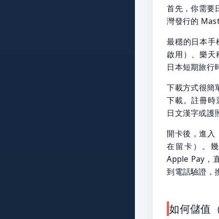
首先，你需要日區
灣發行的 Ma
最穩的日本手機
啟用）、樂天
日本短期旅行
下載方式很簡單：切
下載。註冊時
日文漢字或護
開卡後，進入「
在留卡）。幾
Apple Pa
到電話驗證，換
如何儲值