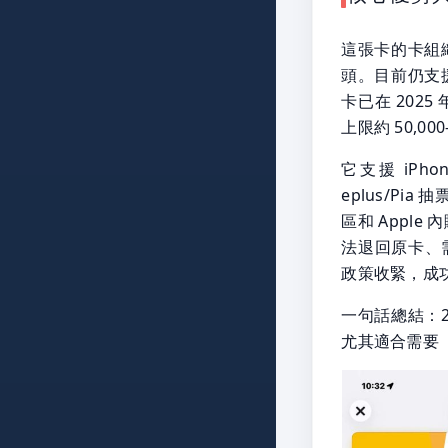
這張卡的卡組織是 
頭。目前仍支援部
卡已在 2025
上限約 50,0
它支援 iPho
eplus/Pia
區和 Appl
法退回原卡、需
政策收緊，成
一句話總結：2
尤其適合需要