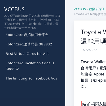
跳
VCCBUS
到
VCCBUS
›
虚拟卡资讯
Toyota Walle
内
2026严选老牌稳定的VCC虚拟信用卡服务商
开卡平台，用于跨境电商、企业采购、AI人
容
工智能付费订阅、Facebook广告营销，最
好的虚拟卡发卡平台推荐！
Toyot
FotonCard虚拟信用卡平台
還能用
FotonCard邀请码是 388832
05/22/2022
Best Virtual Cards for Ads
Toyota 
FotonCard Invitation Code is
台灣用戶）歡
388832
能綁定 App
Thẻ tín dụng ảo Facebook Ads
抽票（如 ep
南。
核心優勢與