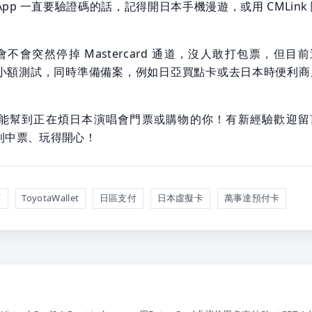
pp 一直要驗證碼的話，記得開日本手機漫遊，或用 CMLink
。
 年會不會突然停掉 Mastercard 通道，沒人敢打包票，但目
小額測試，同時準備備案，例如日亞買點卡或去日本時便利商
能幫到正在煩日本演唱會門票或購物的你！有新經驗歡迎留
利中票、玩得開心！
票
ToyotaWallet
日區支付
日本虛擬卡
萬事達預付卡