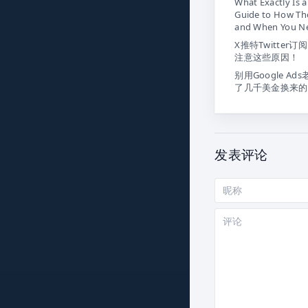
What Exactly Is a
Guide to How The
and When You N
X推特Twitter
注意这些原因！
别用Google Ad
了几千美金换来的
发表评论
昵
称
评
论