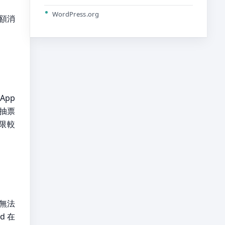
WordPress.org
大額消
App
以抽票
上限較
無法
d 在