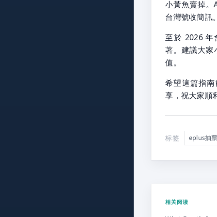
小黃魚賣掉。A
台灣號收簡訊
至於 2026
著。建議大家
值。
希望這篇指南
享，祝大家順
标签
eplus抽
相关阅读