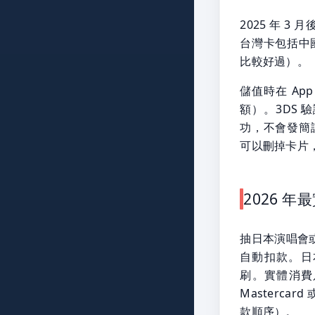
2025 年 3
台灣卡包括中
比較好過）。
儲值時在 App
額）。3DS
功，不會發簡
可以刪掉卡片
2026 年
抽日本演唱會或
自動扣款。日本
刷。實體消費只
Masterca
款順序）。