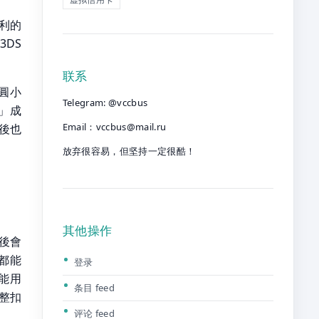
順利的
DS
联系
日圓小
Telegram: @vccbus
」成
Email：
vccbus@mail.ru
後也
放弃很容易，但坚持一定很酷！
其他操作
選後會
多都能
登录
都能用
条目 feed
調整扣
评论 feed