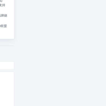
ds广
美支持
品牌烧
te联盟