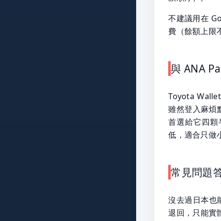
不建議用在 Go
費（餘額上限
與 ANA 
Toyota W
雖然登入麻煩點
首選給它四顆半星
低，適合只做
常見問題
沒去過日本也
退回，只能實體 Ap