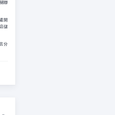
 關聯
前還開
店儲
言分