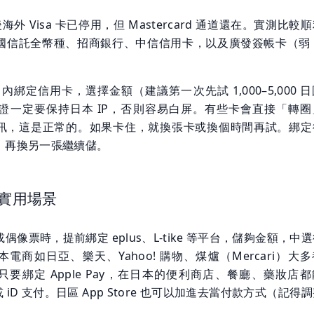
 月後海外 Visa 卡已停用，但 Mastercard 通道還在。實測比較
國信託全幣種、招商銀行、中信信用卡，以及廣發簽帳卡（弱 3
 內綁定信用卡，選擇金額（建議第一次先試 1,000–5,000 
 驗證一定要保持日本 IP，否則容易白屏。有些卡會直接「轉圈
訊，這是正常的。如果卡住，就換張卡或換個時間再試。綁定
，再換另一張繼續儲。
最實用場景
偶像票時，提前綁定 eplus、L-tike 等平台，儲夠金額，中
電商如日亞、樂天、Yahoo! 購物、煤爐（Mercari）大
要綁定 Apple Pay，在日本的便利商店、餐廳、藥妝店
rd 或 iD 支付。日區 App Store 也可以加進去當付款方式（記得