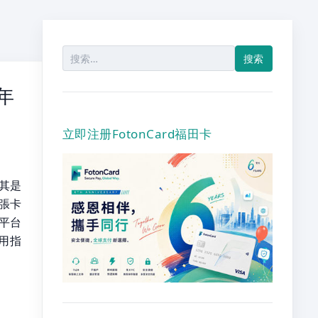
搜
索：
 年
立即注册FotonCard福田卡
尤其是
張卡
務平台
實用指