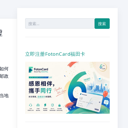
搜
索：
虚
立即注册FotonCard福田卡
如何
邮政
找当地