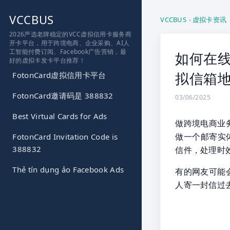
跳
VCCBUS
到
VCCBUS
›
虚拟卡资讯
内
2026严选老牌稳定的VCC虚拟信用卡服务商
开卡平台，用于跨境电商、企业采购、AI人
容
工智能付费订阅、Facebook广告营销，最
如何在线
好的虚拟卡发卡平台推荐！
拟信箱
FotonCard虚拟信用卡平台
FotonCard邀请码是 388832
03/06/2025
Best Virtual Cards for Ads
做跨境电商业
做一个邮寄实
FotonCard Invitation Code is
388832
信件，处理时
Thẻ tín dụng ảo Facebook Ads
有的网友可能会
人寄一封信过