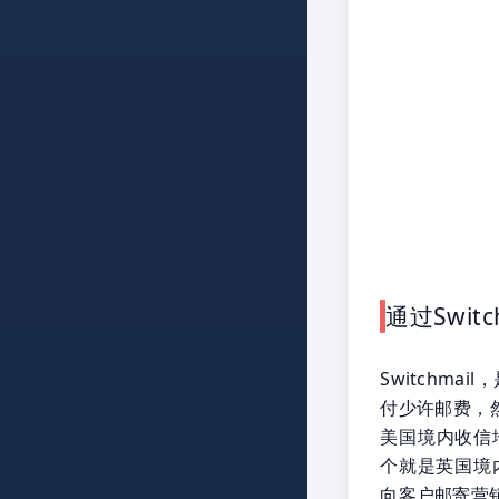
通过Swit
Switchm
付少许邮费，然
美国境内收信
个就是英国境
向客户邮寄营