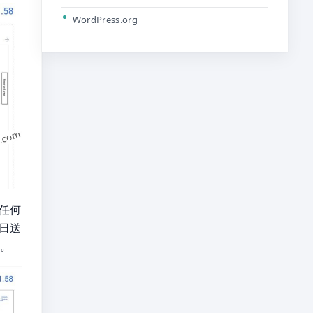
WordPress.org
无任何
作日送
项。