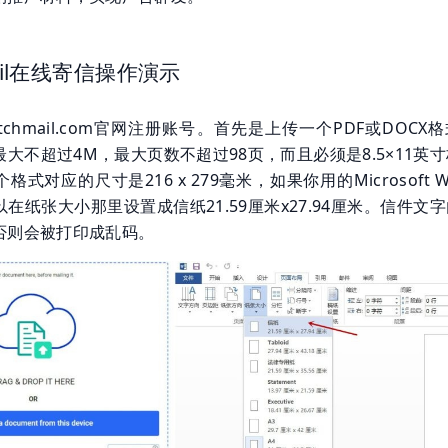
mail在线寄信操作演示
itchmail.com官网注册账号。首先是上传一个PDF或DOCX
大不超过4M，最大页数不超过98页，而且必须是8.5×11英
式对应的尺寸是216 x 279毫米，如果你用的Microsoft W
在纸张大小那里设置成信纸21.59厘米x27.94厘米。信件文
否则会被打印成乱码。