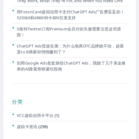
They Work, What They’re For, and When You Need One
用FotonCard虚拟信用卡支付ChatGPT Ads广告费妥妥的！
529366和486699卡BIN完美支持
X推特Twitter订阅Premium会员付款失败需要注意这些原
因！
ChatGPT Ads投放实测：为什么电商DTC品牌烧不动，超垂
直to B商家却悄悄赚到了？
别用Google Ads老套路投ChatGPT Ads，我烧了几千美金换
来的AI搜索营销避坑指南
分类
VCC虚拟信用卡平台
(1)
虚拟卡资讯
(299)