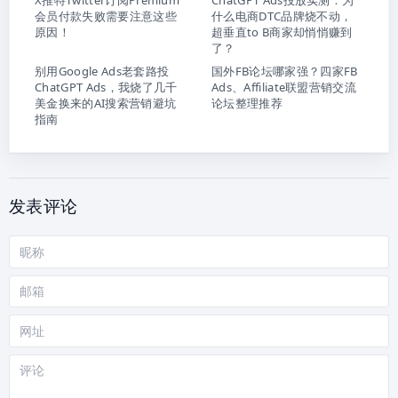
会员付款失败需要注意这些
什么电商DTC品牌烧不动，
原因！
超垂直to B商家却悄悄赚到
了？
别用Google Ads老套路投
国外FB论坛哪家强？四家FB
ChatGPT Ads，我烧了几千
Ads、Affiliate联盟营销交流
美金换来的AI搜索营销避坑
论坛整理推荐
指南
发表评论
昵
称
邮
箱
网
站
评
论