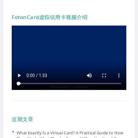
FotonCard虚拟信用卡视频介绍
近期文章
What Exactly Is a Virtual Card? A Practical Guide to How