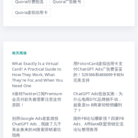
Quora付费投流
Quora广告账号
Quora虚拟信用卡
相关阅读
What Exactly Is a Virtual
用FotonCard虚拟信用卡支
Card? A Practical Guide to
付ChatGPT Ads广告费妥妥
How They Work, What
的！529366和486699卡BIN
They’re For, and When You
完美支持
Need One
X推特Twitter订阅Premium
ChatGPT Ads投放实测：为
会员付款失败需要注意这些
什么电商DTC品牌烧不动，
原因！
超垂直to B商家却悄悄赚到
了？
别用Google Ads老套路投
国外FB论坛哪家强？四家FB
ChatGPT Ads，我烧了几千
Ads、Affiliate联盟营销交流
美金换来的AI搜索营销避坑
论坛整理推荐
指南