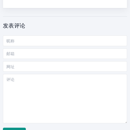
发表评论
昵
称
邮
箱
网
站
评
论