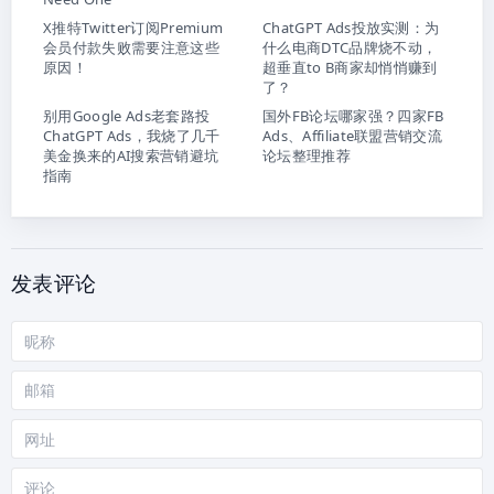
X推特Twitter订阅Premium
ChatGPT Ads投放实测：为
会员付款失败需要注意这些
什么电商DTC品牌烧不动，
原因！
超垂直to B商家却悄悄赚到
了？
别用Google Ads老套路投
国外FB论坛哪家强？四家FB
ChatGPT Ads，我烧了几千
Ads、Affiliate联盟营销交流
美金换来的AI搜索营销避坑
论坛整理推荐
指南
发表评论
昵
称
邮
箱
网
站
评