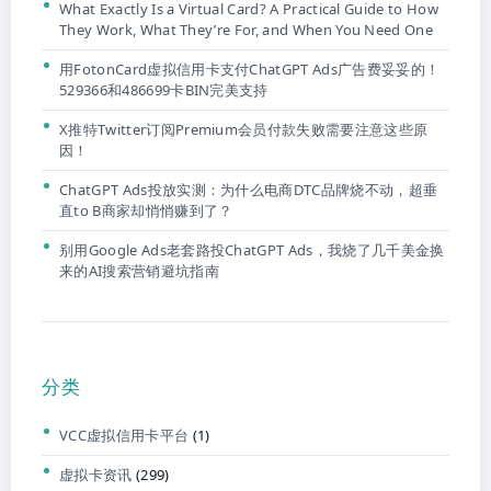
What Exactly Is a Virtual Card? A Practical Guide to How
They Work, What They’re For, and When You Need One
用FotonCard虚拟信用卡支付ChatGPT Ads广告费妥妥的！
529366和486699卡BIN完美支持
X推特Twitter订阅Premium会员付款失败需要注意这些原
因！
ChatGPT Ads投放实测：为什么电商DTC品牌烧不动，超垂
直to B商家却悄悄赚到了？
别用Google Ads老套路投ChatGPT Ads，我烧了几千美金换
来的AI搜索营销避坑指南
分类
VCC虚拟信用卡平台
(1)
虚拟卡资讯
(299)